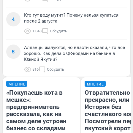
Кто тут воду мутит? Почему нельзя купаться
4
после 2 августа
1 048
Обсудить
Алданцы жалуются, но власти сказали, что всё
5
хорошо. Как дела с QR-кодами на бензин в
Южной Якутии?
816
Обсудить
МНЕНИЕ
МНЕНИЕ
«Покупаешь кота в
Отвратительно
мешке»:
прекрасно, или
предприниматель
История без
рассказала, как на
счастливого кон
самом деле устроен
Посмотрели пе
бизнес со складами
якутский корот