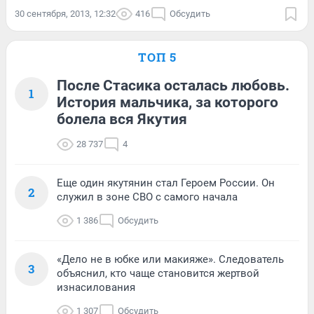
30 сентября, 2013, 12:32
416
Обсудить
ТОП 5
После Стасика осталась любовь.
1
История мальчика, за которого
болела вся Якутия
28 737
4
Еще один якутянин стал Героем России. Он
2
служил в зоне СВО с самого начала
1 386
Обсудить
«Дело не в юбке или макияже». Следователь
3
объяснил, кто чаще становится жертвой
изнасилования
1 307
Обсудить