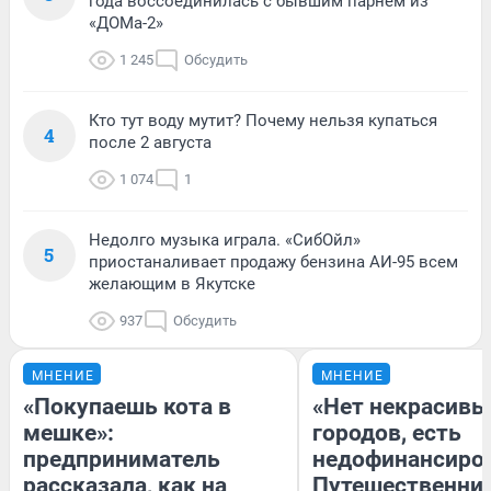
года воссоединилась с бывшим парнем из
«ДОМа-2»
1 245
Обсудить
Кто тут воду мутит? Почему нельзя купаться
4
после 2 августа
1 074
1
Недолго музыка играла. «СибОйл»
5
приостаналивает продажу бензина АИ-95 всем
желающим в Якутске
937
Обсудить
МНЕНИЕ
МНЕНИЕ
«Покупаешь кота в
«Нет некрасивы
мешке»:
городов, есть
предприниматель
недофинансиро
рассказала, как на
Путешественни