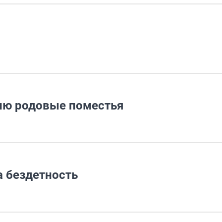
сию родовые поместья
а бездетность