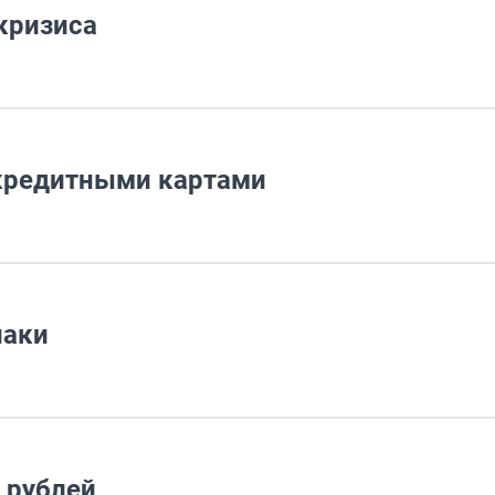
 кризиса
 кредитными картами
наки
 рублей