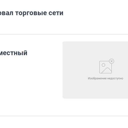
овал торговые сети
иместный