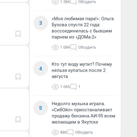
1 384
Обсудить
«Моя любимая пара!»: Ольга
3
Бузова спустя 22 года
воссоединилась с бывшим
парнем из «ДОМа-2»
1 084
Обсудить
Кто тут воду мутит? Почему
4
нельзя купаться после 2
августа
1 065
1
Недолго музыка играла.
5
«СибОйл» приостаналивает
продажу бензина АИ-95 всем
желающим в Якутске
888
Обсудить