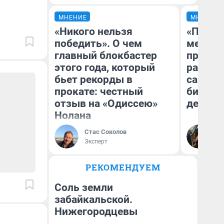
МНЕНИЕ
МНЕНИЕ
«Никого нельзя
«Покуп
победить». О чем
мешке»
главный блокбастер
предпр
этого года, который
рассказ
бьет рекорды в
самом 
прокате: честный
бизнес
отзыв на «Одиссею»
дешевы
Нолана
На
Стас Соколов
От
Эксперт
де
РЕКОМЕНДУЕМ
Соль земли
забайкальской.
Нижегородцевы