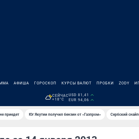
АММА
АФИША
ГОРОСКОП
КУРСЫ ВАЛЮТ
ПРОБКИ
ZODY
И
USD 81,41
СЕЙЧАС
+18°C
EUR 94,06
не приедет
Юг Якутии получил бензин от «Газпром»
Сербский снайп