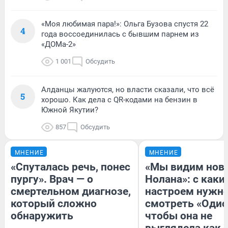
«Моя любимая пара!»: Ольга Бузова спустя 22
4
года воссоединилась с бывшим парнем из
«ДОМа-2»
1 001
Обсудить
Алданцы жалуются, но власти сказали, что всё
5
хорошо. Как дела с QR-кодами на бензин в
Южной Якутии?
857
Обсудить
МНЕНИЕ
МНЕНИЕ
«Спуталась речь, понес
«Мы видим нов
пургу». Врач — о
Нолана»: с каки
смертельном диагнозе,
настроем нужн
который сложно
смотреть «Одис
обнаружить
чтобы она не