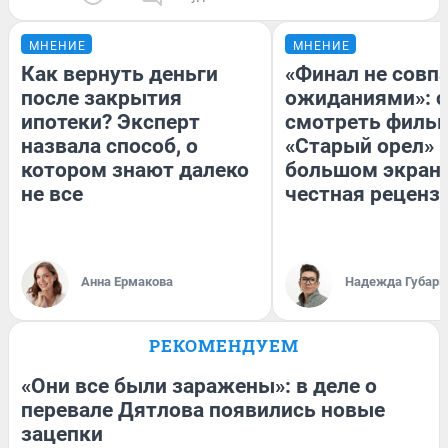
МНЕНИЕ
МНЕНИЕ
Как вернуть деньги
«Финал не совпа
после закрытия
ожиданиями»: с
ипотеки? Эксперт
смотреть филь
назвала способ, о
«Старый орел» 
котором знают далеко
большом экран
не все
честная реценз
Анна Ермакова
Надежда Губарь
РЕКОМЕНДУЕМ
«Они все были заражены»: в деле о
перевале Дятлова появились новые
зацепки