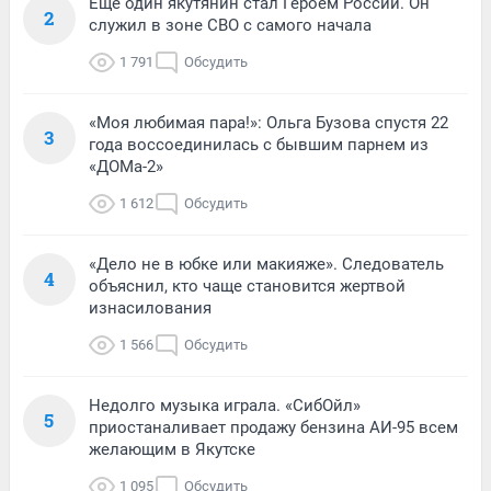
Еще один якутянин стал Героем России. Он
2
служил в зоне СВО с самого начала
1 791
Обсудить
«Моя любимая пара!»: Ольга Бузова спустя 22
3
года воссоединилась с бывшим парнем из
«ДОМа-2»
1 612
Обсудить
«Дело не в юбке или макияже». Следователь
4
объяснил, кто чаще становится жертвой
изнасилования
1 566
Обсудить
Недолго музыка играла. «СибОйл»
5
приостаналивает продажу бензина АИ-95 всем
желающим в Якутске
1 095
Обсудить