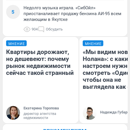
Недолго музыка играла. «СибОйл»
5
приостаналивает продажу бензина АИ-95 всем
желающим в Якутске
904
Обсудить
МНЕНИЕ
МНЕНИЕ
Квартиры дорожают,
«Мы видим нов
но дешевеют: почему
Нолана»: с каки
рынок недвижимости
настроем нужн
сейчас такой странный
смотреть «Одис
чтобы она не
выглядела как 
Екатерина Торопова
Надежда Губарь
директор агентства
недвижимости