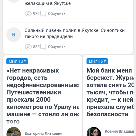
желающим в Якутске
970
Обсудить
Сильный ливень полил в Якутске. Синоптики
5
такого не предвидели
855
Обсудить
МНЕНИЕ
МНЕНИЕ
«Нет некрасивых
Мой банк меня
городов, есть
бережет. Журн
недофинансированные».
хотела снять 20
Путешественники
тысяч, чтобы п
проехали 2000
кредит, — к ней
километров по Уралу на
приехала служб
машине — стоило ли оно
безопасности
того
Ксения Владими
Екатерина Литкевич