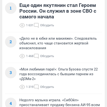
Еще один якутянин стал Героем
1
России. Он служил в зоне СВО с
самого начала
1 631
Обсудить
«Дело не в юбке или макияже». Следователь
2
объяснил, кто чаще становится жертвой
изнасилования
1 468
Обсудить
«Моя любимая пара!»: Ольга Бузова спустя 22
3
года воссоединилась с бывшим парнем из
«ДОМа-2»
1 319
Обсудить
Недолго музыка играла. «СибОйл»
4
приостаналивает продажу бензина АИ-95 всем