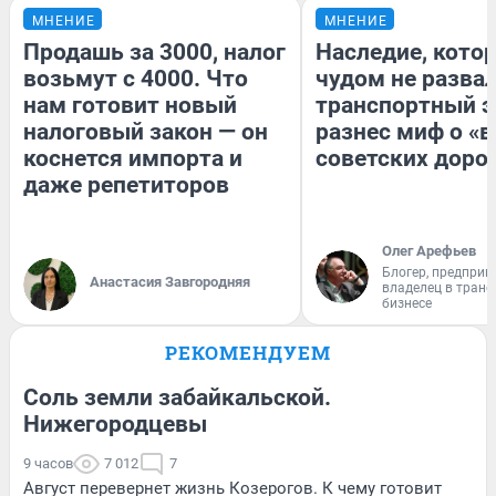
МНЕНИЕ
МНЕНИЕ
Продашь за 3000, налог
Наследие, кото
возьмут с 4000. Что
чудом не разва
нам готовит новый
транспортный э
налоговый закон — он
разнес миф о «
коснется импорта и
советских доро
даже репетиторов
Олег Арефьев
Блогер, предприн
Анастасия Завгородняя
владелец в тран
бизнесе
РЕКОМЕНДУЕМ
Соль земли забайкальской.
Нижегородцевы
9 часов
7 012
7
Август перевернет жизнь Козерогов. К чему готовит