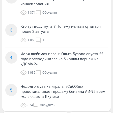
изнасилования
1 374
Обсудить
Кто тут воду мутит? Почему нельзя купаться
3
после 2 августа
1 063
1
«Моя любимая пара!»: Ольга Бузова спустя 22
4
года воссоединилась с бывшим парнем из
«ДОМа-2»
1 035
Обсудить
Недолго музыка играла. «СибОйл»
5
приостаналивает продажу бензина АИ-95 всем
желающим в Якутске
874
Обсудить