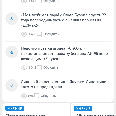
1 518
Обсудить
«Моя любимая пара!»: Ольга Бузова спустя 22
3
года воссоединилась с бывшим парнем из
«ДОМа-2»
1 493
Обсудить
Недолго музыка играла. «СибОйл»
4
приостаналивает продажу бензина АИ-95 всем
желающим в Якутске
1 042
Обсудить
Сильный ливень полил в Якутске. Синоптики
5
такого не предвидели
896
Обсудить
МНЕНИЕ
МНЕНИЕ