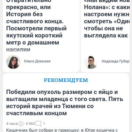
Отвратительно
«Мы видим нов
прекрасно, или
Нолана»: с каки
История без
настроем нужн
счастливого конца.
смотреть «Одис
Посмотрели первый
чтобы она не
якутский короткий
выглядела как 
метр о домашнем
насилии
Ольга Донская
Надежда Губарь
РЕКОМЕНДУЕМ
Победили опухоль размером с яйцо и
вытащили младенца с того света. Пять
историй врачей из Тюмени со
счастливым концом
4 часа
3 960
1
Кишечник был собран в гармошку: в Югре кошечка с