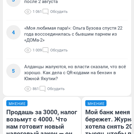
после 2 августа
1 061
Обсудить
«Моя любимая пара!»: Ольга Бузова спустя 22
4
года воссоединилась с бывшим парнем из
«ДОМа-2»
1 009
Обсудить
Алданцы жалуются, но власти сказали, что всё
5
хорошо. Как дела с QR-кодами на бензин в
Южной Якутии?
861
Обсудить
МНЕНИЕ
МНЕНИЕ
Продашь за 3000, налог
Мой банк меня
возьмут с 4000. Что
бережет. Журн
нам готовит новый
хотела снять 20
налоговый закон — он
тысяч, чтобы п