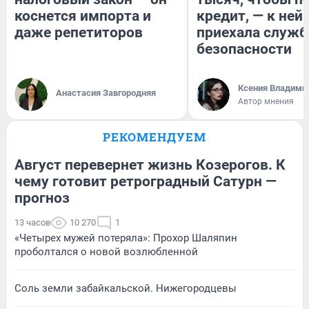
коснется импорта и
кредит, — к ней
даже репетиторов
приехала служб
безопасности
Ксения Владими
Анастасия Завгородняя
Автор мнения
РЕКОМЕНДУЕМ
Август перевернет жизнь Козерогов. К
чему готовит ретроградный Сатурн —
прогноз
13 часов
10 270
1
«Четырех мужей потеряла»: Прохор Шаляпин
проболтался о новой возлюбленной
Соль земли забайкальской. Нижегородцевы