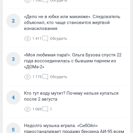
1 550
Обсудить
«Дело не в юбке или макияже». Следователь
2
объяснил, кто чаще становится жертвой
изнасилования
1 411
Обсудить
«Моя любимая пара!»: Ольга Бузова спустя 22
3
года воссоединилась с бывшим парнем из
«ДОМа-2»
1 175
Обсудить
Кто тут воду мутит? Почему нельзя купаться
4
после 2 августа
1 069
1
Недолго музыка играла. «СибОйл»
5
приостаналивает продажу бензина АИ-95 всем