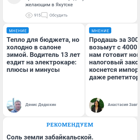
желающим в Якутске
915
Обсудить
МНЕНИЕ
МНЕНИЕ
Тепло для бюджета, но
Продашь за 3000
холодно в салоне
возьмут с 4000.
зимой. Водитель 13 лет
нам готовит но
ездит на электрокаре:
налоговый зако
плюсы и минусы
коснется импор
даже репетитор
Денис Дедюхин
Анастасия Завг
РЕКОМЕНДУЕМ
Соль земли забайкальской.