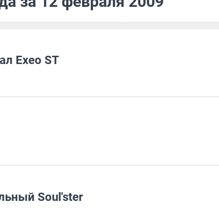
да за 12 февраля 2009
ал Exeo ST
льный Soul'ster