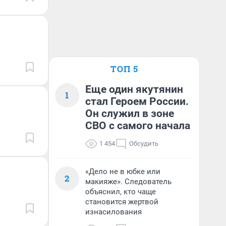
ТОП 5
Еще один якутянин
1
стал Героем России.
Он служил в зоне
СВО с самого начала
1 454
Обсудить
«Дело не в юбке или
2
макияже». Следователь
объяснил, кто чаще
становится жертвой
изнасилования