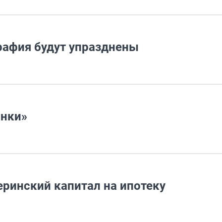
рафия будут упразднены
инки»
еринский капитал на ипотеку