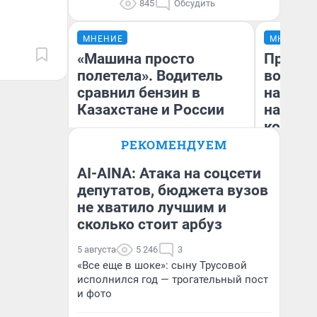
845
Обсудить
МНЕНИЕ
МНЕНИЕ
«Машина просто
Продаш
полетела». Водитель
возьмут
сравнил бензин в
нам го
Казахстане и России
налого
коснет
даже р
РЕКОМЕНДУЕМ
AI-AINA: Атака на соцсети
депутатов, бюджета вузов
не хватило лучшим и
Анатолий Кузнецов
Ан
сколько стоит арбуз
5 августа
5 246
3
«Все еще в шоке»: сыну Трусовой
исполнился год — трогательный пост
и фото