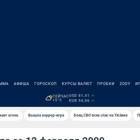
АММА
АФИША
ГОРОСКОП
КУРСЫ ВАЛЮТ
ПРОБКИ
ZODY
И
USD 81,41
СЕЙЧАС
+5°C
EUR 94,06
жает огонь
Вышла хоррор-игра
Боец СВО всех спас на УАЗике
П