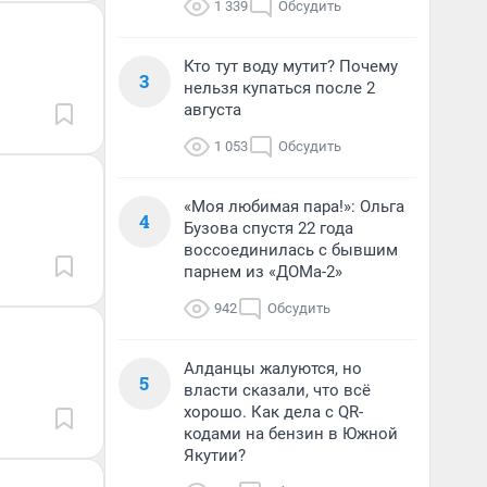
1 339
Обсудить
Кто тут воду мутит? Почему
3
нельзя купаться после 2
августа
1 053
Обсудить
«Моя любимая пара!»: Ольга
4
Бузова спустя 22 года
воссоединилась с бывшим
парнем из «ДОМа-2»
942
Обсудить
Алданцы жалуются, но
5
власти сказали, что всё
хорошо. Как дела с QR-
кодами на бензин в Южной
Якутии?