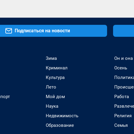
Подписаться на новости
Зима
Он и она
Криминал
Осень
Культура
Политик
Лето
Происше
спорт
Мой дом
Работа
Наука
Развлеч
Недвижимость
Религия
Образование
Семья