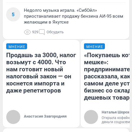
Недолго музыка играла. «СибОйл»
5
приостаналивает продажу бензина АИ-95 всем
желающим в Якутске
929
Обсудить
МНЕНИЕ
МНЕНИЕ
Продашь за 3000, налог
«Покупаешь кот
возьмут с 4000. Что
мешке»:
нам готовит новый
предпринимате
налоговый закон — он
рассказала, как
коснется импорта и
самом деле уст
даже репетиторов
бизнес со скла
дешевых товар
Наталья Шорохо
Анастасия Завгородняя
Открыла кофейну
деньги соцразви