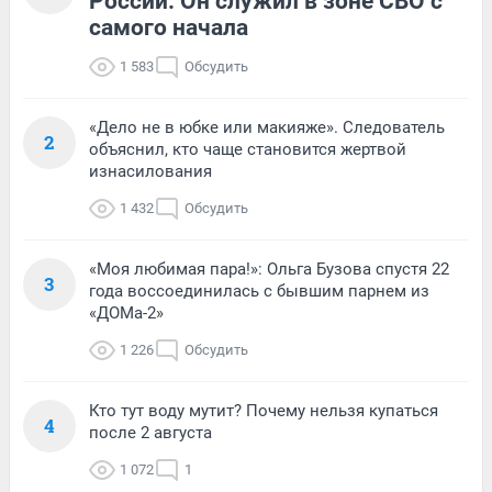
России. Он служил в зоне СВО с
самого начала
1 583
Обсудить
«Дело не в юбке или макияже». Следователь
2
объяснил, кто чаще становится жертвой
изнасилования
1 432
Обсудить
«Моя любимая пара!»: Ольга Бузова спустя 22
3
года воссоединилась с бывшим парнем из
«ДОМа-2»
1 226
Обсудить
Кто тут воду мутит? Почему нельзя купаться
4
после 2 августа
1 072
1