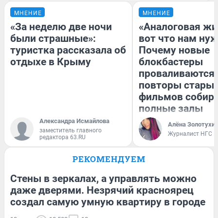
МНЕНИЕ
МНЕНИЕ
«За неделю две ночи
«Аналоговая жи
были страшные»:
вот что нам нуж
туристка рассказала об
Почему новые
отдыхе в Крыму
блокбастеры
проваливаются,
повторы стары
фильмов собир
полные залы
Александра Исмайлова
Алёна Золотухи
заместитель главного
Журналист НГС
редактора 63.RU
РЕКОМЕНДУЕМ
Стены в зеркалах, а управлять можно
даже дверями. Незрячий красноярец
создал самую умную квартиру в городе