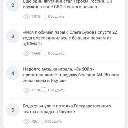
Еще один якутянин стал Героем России. Он
2
служил в зоне СВО с самого начала
1 815
Обсудить
«Моя любимая пара!»: Ольга Бузова спустя 22
3
года воссоединилась с бывшим парнем из
«ДОМа-2»
1 660
Обсудить
Недолго музыка играла. «СибОйл»
4
приостаналивает продажу бензина АИ-95 всем
желающим в Якутске
1 110
Обсудить
Вода хлынула с потолка Государственного
5
театра эстрады в Якутске
726
Обсудить