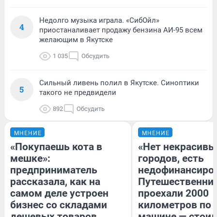
Недолго музыка играла. «СибОйл»
4
приостаналивает продажу бензина АИ-95 всем
желающим в Якутске
1 035
Обсудить
Сильный ливень полил в Якутске. Синоптики
5
такого не предвидели
892
Обсудить
МНЕНИЕ
МНЕНИЕ
«Покупаешь кота в
«Нет некрасивы
мешке»:
городов, есть
предприниматель
недофинансиро
рассказала, как на
Путешественни
самом деле устроен
проехали 2000
бизнес со складами
километров по 
дешевых товаров
машине — стоил