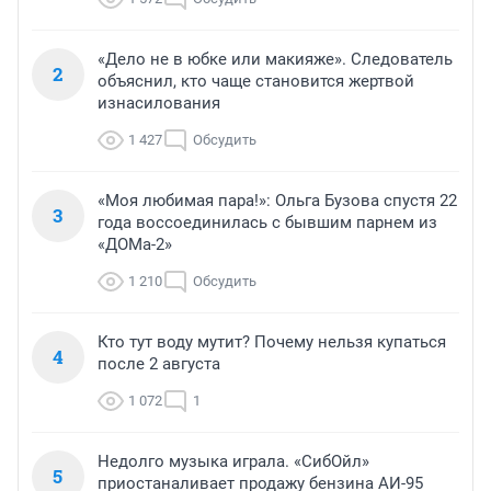
«Дело не в юбке или макияже». Следователь
2
объяснил, кто чаще становится жертвой
изнасилования
1 427
Обсудить
«Моя любимая пара!»: Ольга Бузова спустя 22
3
года воссоединилась с бывшим парнем из
«ДОМа-2»
1 210
Обсудить
Кто тут воду мутит? Почему нельзя купаться
4
после 2 августа
1 072
1
Недолго музыка играла. «СибОйл»
5
приостаналивает продажу бензина АИ-95