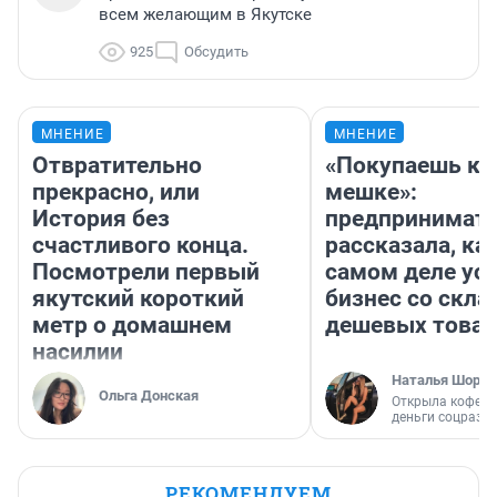
всем желающим в Якутске
925
Обсудить
МНЕНИЕ
МНЕНИЕ
Отвратительно
«Покупаешь ко
прекрасно, или
мешке»:
История без
предпринимат
счастливого конца.
рассказала, как
Посмотрели первый
самом деле ус
якутский короткий
бизнес со скл
метр о домашнем
дешевых това
насилии
Наталья Шорох
Ольга Донская
Открыла кофейн
деньги соцразв
РЕКОМЕНДУЕМ