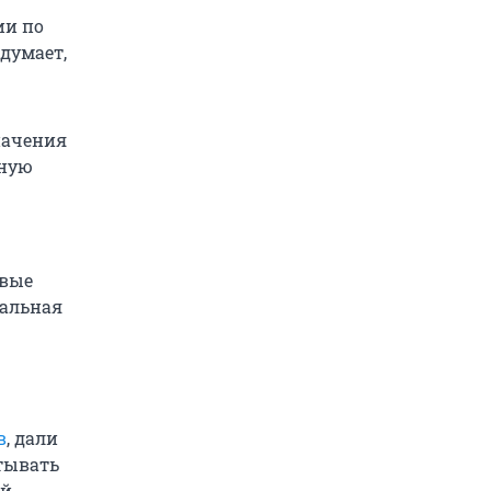
ии по
думает,
начения
чную
овые
иальная
в
, дали
тывать
ый