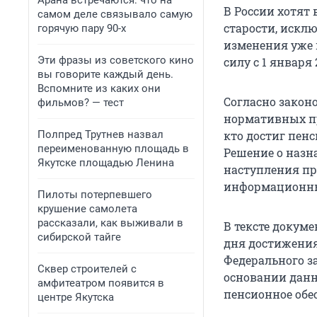
Арана встречаются: что на
В России хотят
самом деле связывало самую
старости, искл
горячую пару 90-х
изменения уже 
Эти фразы из советского кино
силу с 1 января 
вы говорите каждый день.
Вспомните из каких они
Согласно закон
фильмов? — тест
нормативных пр
Полпред Трутнев назвал
кто достиг пен
переименованную площадь в
Решение о назн
Якутске площадью Ленина
наступления пр
информационны
Пилоты потерпевшего
крушение самолета
рассказали, как выживали в
В тексте докуме
сибирской тайге
дня достижения
Федерального за
Сквер строителей с
основании данн
амфитеатром появится в
пенсионное обе
центре Якутска