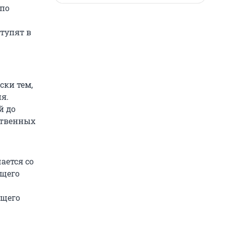
по
тупят в
ски тем,
я.
й до
ственных
ается со
ящего
ющего