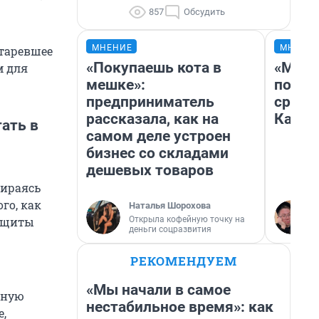
857
Обсудить
МНЕНИЕ
МНЕНИ
старевшее
«Покупаешь кота в
«Маши
м для
мешке»:
полет
предприниматель
сравн
рассказала, как на
Казах
ать в
самом деле устроен
бизнес со складами
дешевых товаров
пираясь
го, как
Наталья Шорохова
Открыла кофейную точку на
защиты
деньги соцразвития
РЕКОМЕНДУЕМ
«Мы начали в самое
нную
нестабильное время»: как
e,