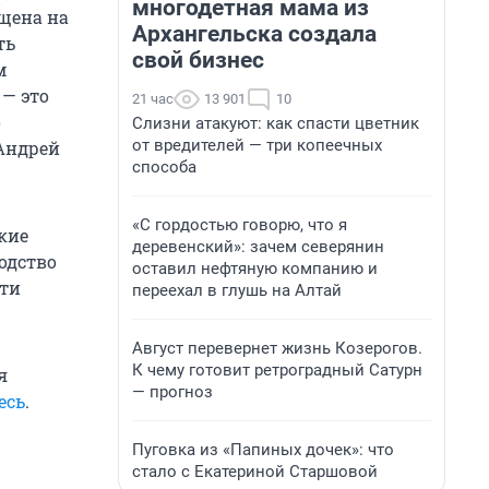
многодетная мама из
ещена на
Архангельска создала
ть
свой бизнес
м
 — это
21 час
13 901
10
о
Слизни атакуют: как спасти цветник
от вредителей — три копеечных
Андрей
способа
«С гордостью говорю, что я
акие
деревенский»: зачем северянин
одство
оставил нефтяную компанию и
сти
переехал в глушь на Алтай
Август перевернет жизнь Козерогов.
К чему готовит ретроградный Сатурн
я
— прогноз
есь
.
Пуговка из «Папиных дочек»: что
стало с Екатериной Старшовой