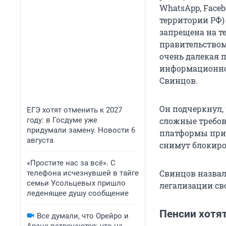
WhatsApp, Face
территории РФ) 
запрещена на т
правительством
очень далекая 
информационно
Свинцов.
Он подчеркнул, 
ЕГЭ хотят отменить к 2027
году: в Госдуме уже
сложные требов
придумали замену. Новости 6
платформы при 
августа
снимут блокиро
«Простите нас за всё». С
Свинцов назвал
телефона исчезнувшей в тайге
семьи Усольцевых пришло
легализации св
леденящее душу сообщение
Пенсии хотя
Все думали, что Орейро и