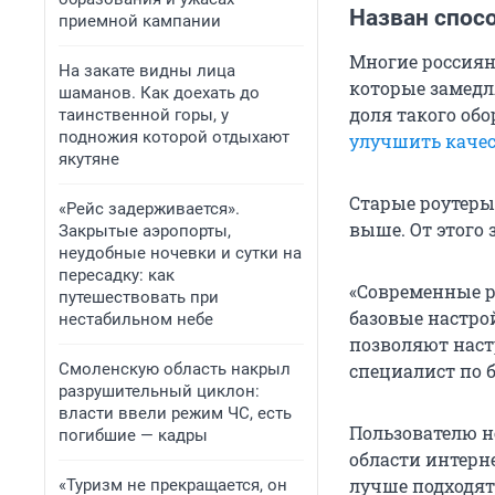
Назван спосо
приемной кампании
Многие россиян
На закате видны лица
которые замедл
шаманов. Как доехать до
доля такого об
таинственной горы, у
подножия которой отдыхают
улучшить качес
якутяне
Старые роутеры 
«Рейс задерживается».
выше. От этого 
Закрытые аэропорты,
неудобные ночевки и сутки на
пересадку: как
«Современные р
путешествовать при
базовые настро
нестабильном небе
позволяют наст
Смоленскую область накрыл
специалист по 
разрушительный циклон:
власти ввели режим ЧС, есть
Пользователю н
погибшие — кадры
области интерне
лучше подходят 
«Туризм не прекращается, он