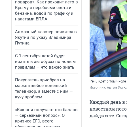
поваров». Как проходит лето в
Крыму с перебоями света и
бензина, водой по графику и
налетами БПЛА
Алмазный кластер появится в
Якутии по указу Владимира
Путина
С 1 сентября детей будут
возить в автобусах по новым
правилам — что важно знать
Покупатель приобрел на
Речь идет в том числ
маркетплейсе новенький
Источник: 
Артем Устю
телевизор, а вместе с ним —
кучу проблем
Каждый день в 
новостном пото
«Как они получают сто баллов
дайджесте. Сего
— серьезный вопрос». О
кризисе ЕГЭ, всего
образования и ужасах