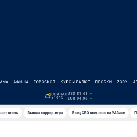
АММА
АФИША
ГОРОСКОП
КУРСЫ ВАЛЮТ
ПРОБКИ
ZODY
И
USD 81,41
СЕЙЧАС
+19°C
EUR 94,06
жает огонь
Вышла хоррор-игра
Боец СВО всех спас на УАЗике
П