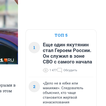
ТОП 5
Еще один якутянин
1
стал Героем России.
Он служил в зоне
СВО с самого начала
1 477
Обсудить
«Дело не в юбке или
торыми в
2
макияже». Следователь
в этом
объяснил, кто чаще
становится жертвой
изнасилования