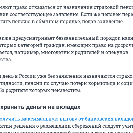
няют право отказаться от назначения страховой пенс
вив соответствующее заявление. Если же человек пере
чить пенсию в обычном порядке, подав заявление.
акже предусматривает беззаявительный порядок наз
оторых категорий граждан, имеющих право на досро
сается, например, многодетных родителей и опекунов
ства.
 день в России уже без заявления назначаются страх
лидности, пенсии по случаю потери кормильца и соц
оба родителя которых неизвестны.
хранить деньги на вкладах
олучить максимальную выгоду от банковских вкладо
нятии решения о размещении сбережений следует учи
ительно снижения ключевой ставки и срок, на котор