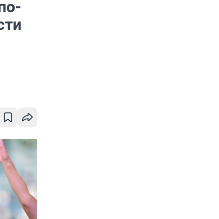
по-
сти