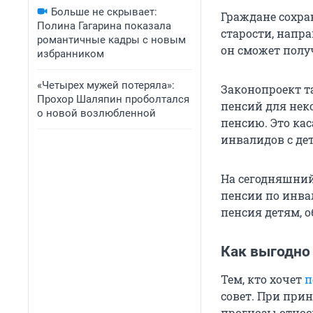
Больше не скрывает:
Граждане сохра
Полина Гагарина показала
старости, напра
романтичные кадры с новым
он сможет полу
избранником
«Четырех мужей потеряла»:
Законопроект т
Прохор Шаляпин проболтался
пенсий для нек
о новой возлюбленной
пенсию. Это ка
инвалидов с дет
На сегодняшний
пенсии по инва
пенсия детям, 
Как выгодно 
Тем, кто хочет
п
совет. При при
прогнозы относ