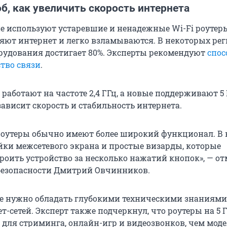
б, как увеличить скорость интернета
е используют устаревшие и ненадежные Wi-Fi роутеры
яют интернет и легко взламываются. В некоторых ре
орудования достигает 80%. Эксперты рекомендуют
спос
тво связи
.
работают на частоте 2,4 ГГц, а новые поддерживают 5 
зависит скорость и стабильность интернета.
оутеры обычно имеют более широкий функционал. В 
йки межсетевого экрана и простые визарды, которые
роить устройство за несколько нажатий кнопок», — о
безопасности Дмитрий Овчинников.
е нужно обладать глубокими техническими знаниями
т-сетей. Эксперт также подчеркнул, что роутеры на 5 
для стриминга, онлайн-игр и видеозвонков, чем модел