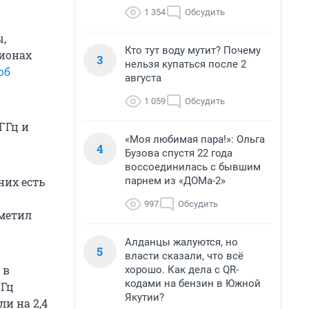
1 354
Обсудить
,
Кто тут воду мутит? Почему
гионах
3
нельзя купаться после 2
об
августа
1 059
Обсудить
ГГц и
«Моя любимая пара!»: Ольга
4
Бузова спустя 22 года
воссоединилась с бывшим
парнем из «ДОМа-2»
них есть
997
Обсудить
тметил
Алданцы жалуются, но
5
власти сказали, что всё
 в
хорошо. Как дела с QR-
кодами на бензин в Южной
ГГц
Якутии?
и на 2,4