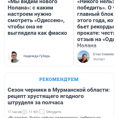
«Мы видим нового
«Никого нельз
Нолана»: с каким
победить». О ч
настроем нужно
главный блокб
смотреть «Одиссею»,
этого года, ко
чтобы она не
бьет рекорды 
выглядела как фиаско
прокате: честн
отзыв на «Оди
Нолана
Стас Соколов
Надежда Губарь
Эксперт
РЕКОМЕНДУЕМ
Сезон черники в Мурманской области:
рецепт хрустящего ягодного
штруделя за полчаса
17 часов
11 931
Обсудить
«Выглядит, будто сейчас развалится»: ребенка из