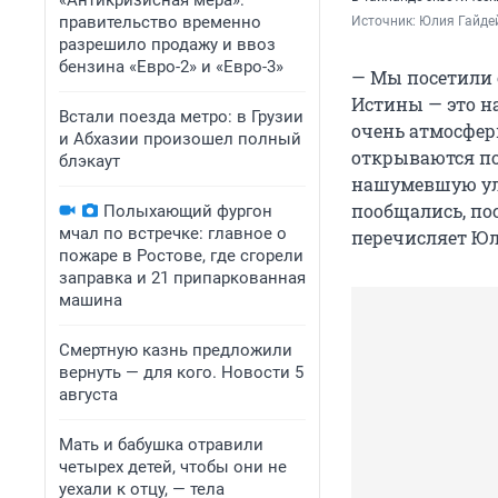
«Антикризисная мера»:
правительство временно
Источник: 
Юлия Гайдей
разрешило продажу и ввоз
бензина «Евро-2» и «Евро-3»
— Мы посетили 
Истины — это н
Встали поезда метро: в Грузии
очень атмосфер
и Абхазии произошел полный
открываются по
блэкаут
нашумевшую ули
пообщались, по
Полыхающий фургон
мчал по встречке: главное о
перечисляет Юл
пожаре в Ростове, где сгорели
заправка и 21 припаркованная
машина
Смертную казнь предложили
вернуть — для кого. Новости 5
августа
Мать и бабушка отравили
четырех детей, чтобы они не
уехали к отцу, — тела