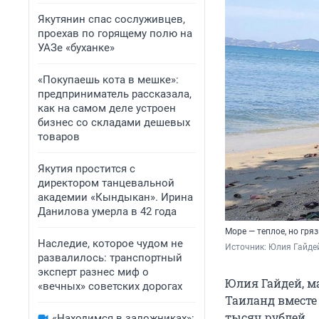
Якутянин спас сослуживцев,
проехав по горящему полю на
УАЗе «буханке»
«Покупаешь кота в мешке»:
предприниматель рассказала,
как на самом деле устроен
бизнес со складами дешевых
товаров
Якутия простится с
директором танцевальной
академии «Кындыкан». Ирина
Данилова умерла в 42 года
Море — теплое, но гря
Наследие, которое чудом не
Источник: 
Юлия Гайдей
развалилось: транспортный
эксперт разнес миф о
Юлия Гайдей, м
«вечных» советских дорогах
Таиланд вместе 
тысяч рублей.
«Находимся в заложниках»: