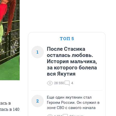
ТОП 5
После Стасика
1
осталась любовь.
История мальчика,
за которого болела
вся Якутия
28 550
4
Еще один якутянин стал
2
Героем России. Он служил в
ась в
зоне СВО с самого начала
ась в 140