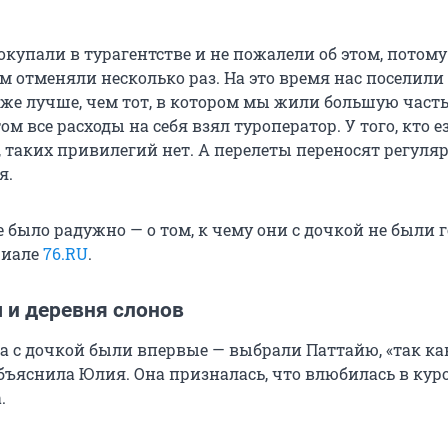
купали в турагентстве и не пожалели об этом, потому
 отменяли несколько раз. На это время нас поселили 
же лучше, чем тот, в котором мы жили большую част
ом все расходы на себя взял туроператор. У того, кто е
 таких привилегий нет. А перелеты переносят регуляр
я.
е было радужно — о том, к чему они с дочкой не были 
риале
76.RU
.
 и деревня слонов
а с дочкой были впервые — выбрали Паттайю, «так ка
бъяснила Юлия. Она призналась, что влюбилась в куро
.