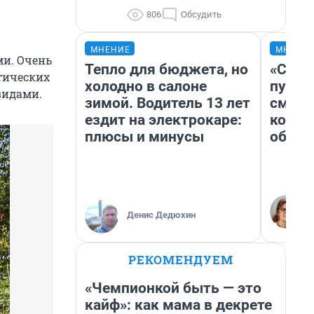
806
Обсудить
МНЕНИЕ
МНЕНИ
и. Очень
Тепло для бюджета, но
«Спут
тических
холодно в салоне
пургу»
видами.
зимой. Водитель 13 лет
смерт
ездит на электрокаре:
котор
плюсы и минусы
обнар
Денис Дедюхин
РЕКОМЕНДУЕМ
«Чемпионкой быть — это
кайф»: как мама в декрете