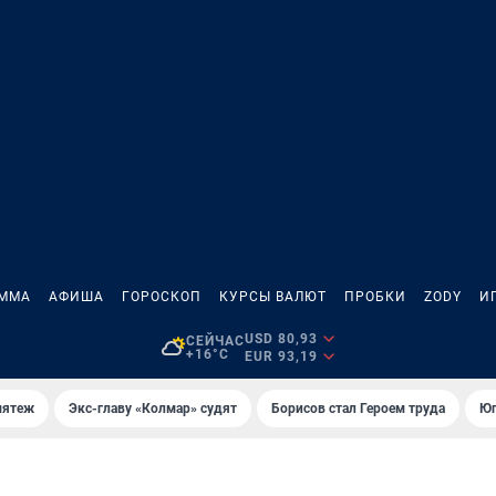
АММА
АФИША
ГОРОСКОП
КУРСЫ ВАЛЮТ
ПРОБКИ
ZODY
И
USD 80,93
СЕЙЧАС
+16°C
EUR 93,19
мятеж
Экс-главу «Колмар» судят
Борисов стал Героем труда
Юг