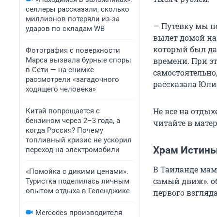
селлеры рассказали, сколько
миллионов потеряли из-за
— Путевку мы по
ударов по складам WB
вылет домой нам
который был да
Фотография с поверхности
Марса вызвала бурные споры
времени. При эт
в Сети — на снимке
самостоятельно,
рассмотрели «загадочного
рассказала Юли
ходящего человека»
Не все на отдых
Китай попрощается с
бензином через 2–3 года, а
читайте в мате
когда Россия? Почему
топливный кризис не ускорил
Храм Истины
переход на электромобили
В Таиланде мам
«Помойка с дикими ценами».
самый движ». о
Туристка поделилась личным
опытом отдыха в Геленджике
первого взгляда
Mercedes производителя