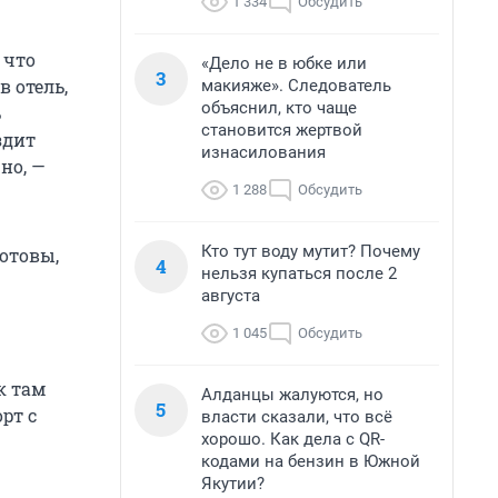
1 334
Обсудить
 что
«Дело не в юбке или
3
в отель,
макияже». Следователь
объяснил, кто чаще
ь
становится жертвой
здит
изнасилования
но, —
1 288
Обсудить
Кто тут воду мутит? Почему
готовы,
4
нельзя купаться после 2
августа
1 045
Обсудить
к там
Алданцы жалуются, но
5
рт с
власти сказали, что всё
хорошо. Как дела с QR-
кодами на бензин в Южной
Якутии?