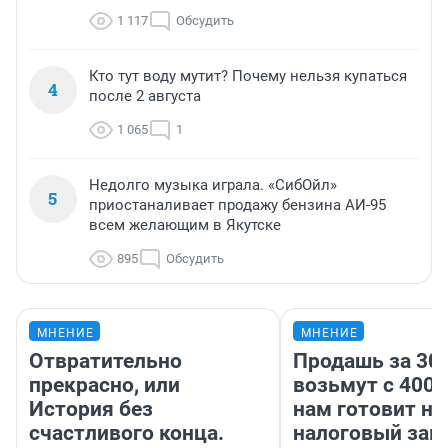
1 117
Обсудить
Кто тут воду мутит? Почему нельзя купаться
4
после 2 августа
1 065
1
Недолго музыка играла. «СибОйл»
5
приостаналивает продажу бензина АИ-95
всем желающим в Якутске
895
Обсудить
МНЕНИЕ
МНЕНИЕ
Отвратительно
Продашь за 300
прекрасно, или
возьмут с 4000
История без
нам готовит н
счастливого конца.
налоговый зако