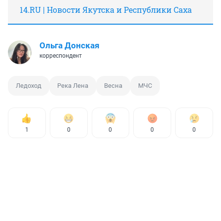
14.RU | Новости Якутска и Республики Саха
Ольга Донская
корреспондент
Ледоход
Река Лена
Весна
МЧС
1
0
0
0
0