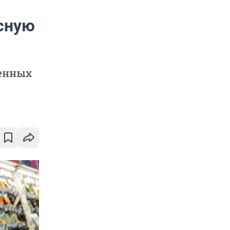
асную
ренных