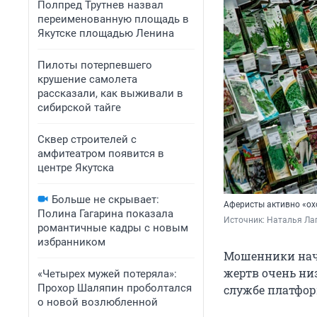
Полпред Трутнев назвал
переименованную площадь в
Якутске площадью Ленина
Пилоты потерпевшего
крушение самолета
рассказали, как выживали в
сибирской тайге
Сквер строителей с
амфитеатром появится в
центре Якутска
Больше не скрывает:
Аферисты активно «ох
Полина Гагарина показала
Источник: 
Наталья Лап
романтичные кадры с новым
избранником
Мошенники нача
жертв очень ни
«Четырех мужей потеряла»:
Прохор Шаляпин проболтался
службе платфор
о новой возлюбленной