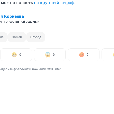
е можно попасть
на крупный штраф
.
я Корнеева
ент оперативной редакции
ча
Обман
Огород
0
0
0
ыделите фрагмент и нажмите Ctrl+Enter