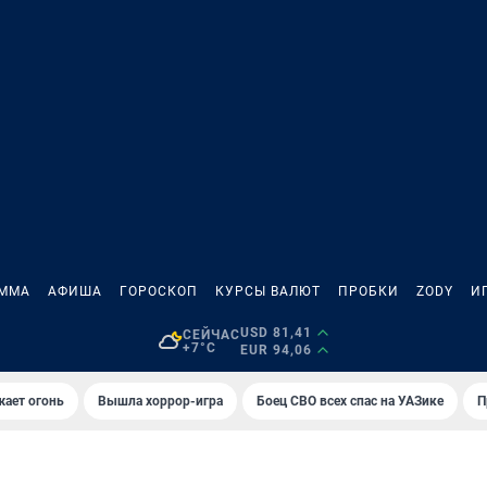
АММА
АФИША
ГОРОСКОП
КУРСЫ ВАЛЮТ
ПРОБКИ
ZODY
И
USD 81,41
СЕЙЧАС
+7°C
EUR 94,06
жает огонь
Вышла хоррор-игра
Боец СВО всех спас на УАЗике
П