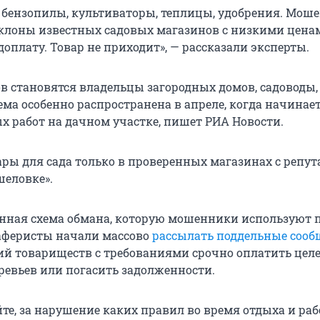
бензопилы, культиваторы, теплицы, удобрения. Мош
клоны известных садовых магазинов с низкими цена
доплату. Товар не приходит», — рассказали эксперты.
в становятся владельцы загородных домов, садоводы,
ема особенно распространена в апреле, когда начинае
х работ на дачном участке, пишет РИА Новости.
ары для сада только в проверенных магазинах с репут
шеловке».
енная схема обмана, которую мошенники используют 
 аферисты начали массово
рассылать поддельные соо
й товариществ с требованиями срочно оплатить цел
еревьев или погасить задолженности.
те, за нарушение каких правил во время отдыха и ра