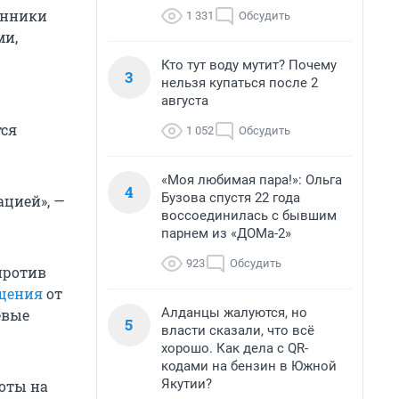
енники
1 331
Обсудить
ми,
Кто тут воду мутит? Почему
3
нельзя купаться после 2
августа
тся
1 052
Обсудить
«Моя любимая пара!»: Ольга
4
Бузова спустя 22 года
ацией», —
воссоединилась с бывшим
парнем из «ДОМа-2»
923
Обсудить
против
бщения
от
Алданцы жалуются, но
евые
5
власти сказали, что всё
хорошо. Как дела с QR-
кодами на бензин в Южной
Якутии?
боты на