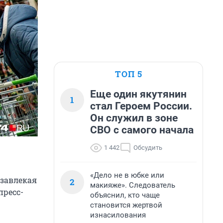
ТОП 5
Еще один якутянин
1
стал Героем России.
Он служил в зоне
СВО с самого начала
1 442
Обсудить
«Дело не в юбке или
завлекая
2
макияже». Следователь
пресс-
объяснил, кто чаще
становится жертвой
изнасилования