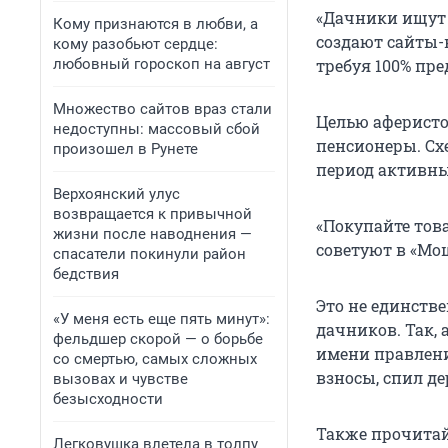
«Дачники ищут 
Кому признаются в любви, а
создают сайты-
кому разобьют сердце:
любовный гороскоп на август
требуя 100% пре
Множество сайтов враз стали
Целью аферисто
недоступны: массовый сбой
пенсионеры. Сх
произошел в Рунете
период активны
Верхоянский улус
возвращается к привычной
«Покупайте тов
жизни после наводнения —
советуют в «Мо
спасатели покинули район
бедствия
Это не единств
«У меня есть еще пять минут»:
дачников. Так,
фельдшер скорой — о борьбе
имени правлени
со смертью, самых сложных
взносы, спил д
вызовах и чувстве
безысходности
Также прочитай
Легковушка влетела в толпу