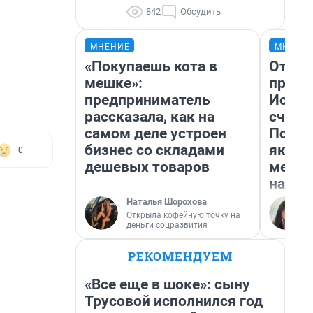
842
Обсудить
МНЕНИЕ
МНЕНИ
«Покупаешь кота в
Отвра
мешке»:
прекр
предприниматель
Истор
рассказала, как на
счаст
самом деле устроен
Посмо
бизнес со складами
якутс
0
дешевых товаров
метр 
насил
Наталья Шорохова
Открыла кофейную точку на
деньги соцразвития
РЕКОМЕНДУЕМ
«Все еще в шоке»: сыну
Трусовой исполнился год