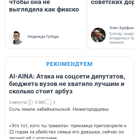
чтобы она не
советских доро
выглядела как фиаско
Олег Арефьев
Блогер, предпри
Надежда Губарь
владелец в тра
бизнесе
РЕКОМЕНДУЕМ
AI-AINA: Атака на соцсети депутатов,
бюджета вузов не хватило лучшим и
сколько стоит арбуз
5 августа
5 380
3
Соль земли забайкальской. Нижегородцевы
«Это тот, кого ты травила»: прикамца приговорили к
22 годам за убийство семьи его девушки, сейчас он
звонит ей с угрозами