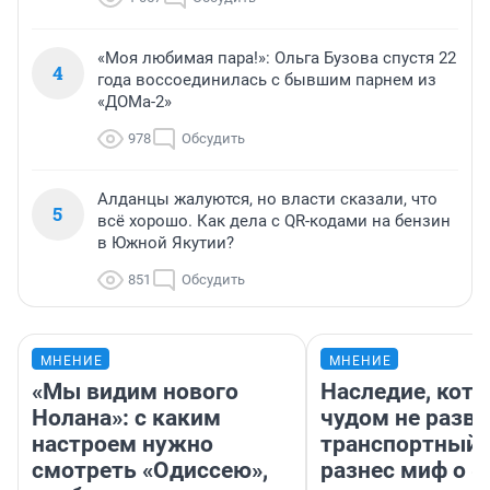
«Моя любимая пара!»: Ольга Бузова спустя 22
4
года воссоединилась с бывшим парнем из
«ДОМа-2»
978
Обсудить
Алданцы жалуются, но власти сказали, что
5
всё хорошо. Как дела с QR-кодами на бензин
в Южной Якутии?
851
Обсудить
МНЕНИЕ
МНЕНИЕ
«Мы видим нового
Наследие, кото
Нолана»: с каким
чудом не разва
настроем нужно
транспортный 
смотреть «Одиссею»,
разнес миф о 