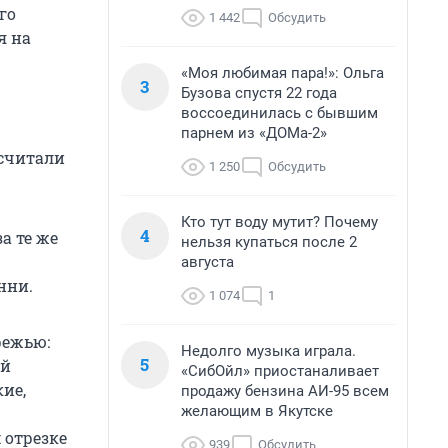
го
1 442
Обсудить
я на
«Моя любимая пара!»: Ольга
3
Бузова спустя 22 года
воссоединилась с бывшим
парнем из «ДОМа-2»
осчитали
1 250
Обсудить
Кто тут воду мутит? Почему
4
а те же
нельзя купаться после 2
августа
нни.
1 074
1
режью:
Недолго музыка играла.
5
ой
«СибОйл» приостаналивает
ие,
продажу бензина АИ-95 всем
желающим в Якутске
 отрезке
939
Обсудить