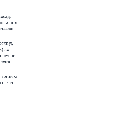
оезд,
не июня.
твеева.
скву),
и) на
олет не
лена.
у гоняем
о снять