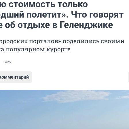
ую стоимость только
дший полетит». Что говорят
е об отдыхе в Геленджике
ородских порталов» поделились своими
на популярном курорте
1 425
 комментарий