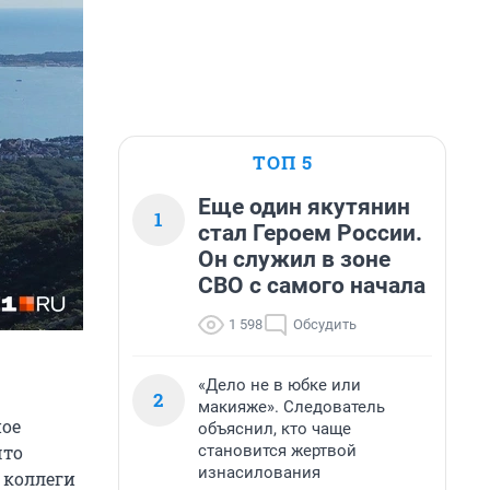
ТОП 5
Еще один якутянин
1
стал Героем России.
Он служил в зоне
СВО с самого начала
1 598
Обсудить
«Дело не в юбке или
2
макияже». Следователь
ное
объяснил, кто чаще
становится жертвой
что
изнасилования
 коллеги