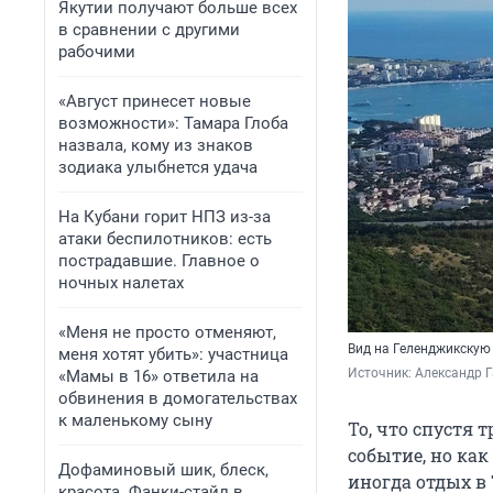
Якутии получают больше всех
в сравнении с другими
рабочими
«Август принесет новые
возможности»: Тамара Глоба
назвала, кому из знаков
зодиака улыбнется удача
На Кубани горит НПЗ из-за
атаки беспилотников: есть
пострадавшие. Главное о
ночных налетах
«Меня не просто отменяют,
Вид на Геленджикскую 
меня хотят убить»: участница
Источник: 
Александр Г
«Мамы в 16» ответила на
обвинения в домогательствах
к маленькому сыну
То, что спустя 
событие, но как
Дофаминовый шик, блеск,
иногда отдых в
красота. Фанки-стайл в