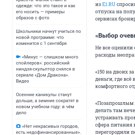
из
E1.RU
спросил
одежде: что это такое и как
отпуска на поп
его носить — примеры
образов с фото
сервисах брони
Школьники начнут учиться по
«Выбор очев
новой программе: что
изменится с 1 сентября
Не все оценили 
расходы неопр
«Минус — слишком много
спойлеров»: российский
ниндзя-скульптор снялся в
«150 на двоих з
сериале «Дом Дракона».
деньги, где всё
Видео
комфортного от
Осенние каникулы станут
дольше, а зимние сократят в
«Позапрошлым л
новом учебном году: в чём
делать там нече
дело
устраивать про
сфера питания 
«Нет некрасивых городов,
перегородили по
есть недофинансированные».