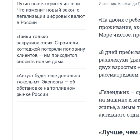
Путин вывел крипту из тени.
Источник: 
Александр 
Что изменит новый закон о
легализации цифровых валют
«На двоих с реб
в России
проживание, эк
Море чистое, пр
«Гайки только
закручиваются». Строители
коттеджей потеряли половину
«8 дней пребыва
клиентов — им приходится
развлекухи (джи
сносить новые дома
двух взрослых +
рассматриваем 
«Август будет еще довольно
тяжелым». Эксперты — об
обстановке на топливном
«Геленджик — с
рынке России
на машине и жи
жилье, а зимы т
активного отды
«Лучше, чем 