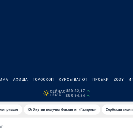
АММА
АФИША
ГОРОСКОП
КУРСЫ ВАЛЮТ
ПРОБКИ
ZODY
И
USD 82,17
СЕЙЧАС
+24°C
EUR 94,84
не приедет
Юг Якутии получил бензин от «Газпром»
Сербский снайп
ОР