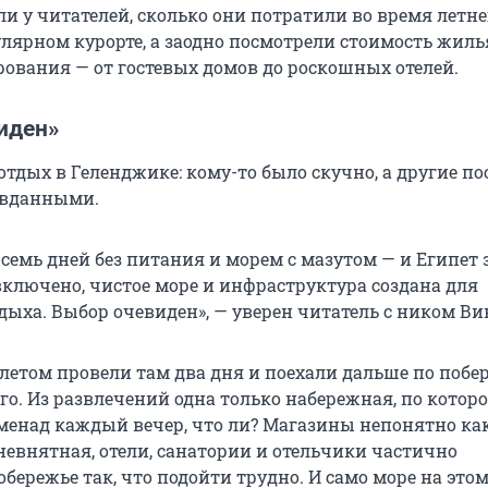
и у читателей, сколько они потратили во время летне
улярном курорте, а заодно посмотрели стоимость жиль
рования — от гостевых домов до роскошных отелей.
иден»
отдых в Геленджике: кому-то было скучно, а другие п
авданными.
а семь дней без питания и морем с мазутом — и Египет з
 включено, чистое море и инфраструктура создана для
дыха. Выбор очевиден», — уверен читатель с ником Ви
етом провели там два дня и поехали дальше по побе
го. Из развлечений одна только набережная, по котор
менад каждый вечер, что ли? Магазины непонятно как
невнятная, отели, санатории и отельчики частично
бережье так, что подойти трудно. И само море на этом