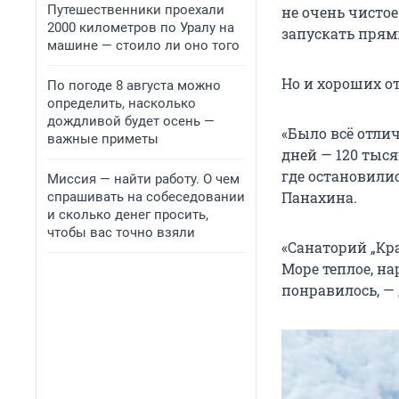
Путешественники проехали
не очень чистое
2000 километров по Уралу на
запускать прям
машине — стоило ли оно того
Но и хороших о
По погоде 8 августа можно
определить, насколько
дождливой будет осень —
«Было всё отлич
важные приметы
дней — 120 тыс
где остановилис
Миссия — найти работу. О чем
Панахина.
спрашивать на собеседовании
и сколько денег просить,
чтобы вас точно взяли
«Санаторий „Кра
Море теплое, на
понравилось, —