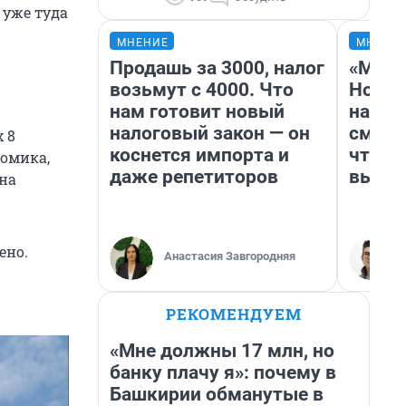
 уже туда
МНЕНИЕ
МНЕНИ
Продашь за 3000, налог
«Мы в
возьмут с 4000. Что
Нолан
нам готовит новый
настр
налоговый закон — он
смотр
х 8
коснется импорта и
чтобы
домика,
даже репетиторов
выгля
ина
ено.
Анастасия Завгородняя
РЕКОМЕНДУЕМ
«Мне должны 17 млн, но
банку плачу я»: почему в
Башкирии обманутые в