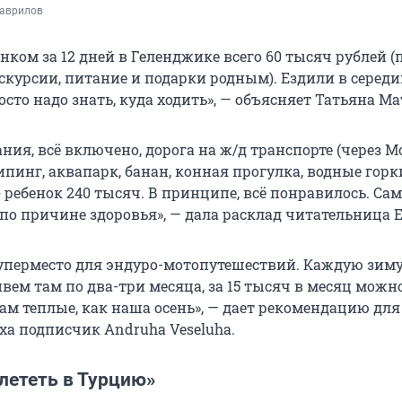
Гаврилов
енком за 12 дней в Геленджике всего 60 тысяч рублей (п
скурсии, питание и подарки родным). Ездили в середи
осто надо знать, куда ходить», — объясняет Татьяна Ма
ния, всё включено, дорога на ж/д транспорте (через Мо
пинг, аквапарк, банан, конная прогулка, водные горк
 ребенок 240 тысяч. В принципе, всё понравилось. Сам
по причине здоровья», — дала расклад читательница Е
уперместо для эндуро-мотопутешествий. Каждую зим
вем там по два-три месяца, за 15 тысяч в месяц можн
ам теплые, как наша осень», — дает рекомендацию для
ха подписчик Andruha Veseluha.
лететь в Турцию»