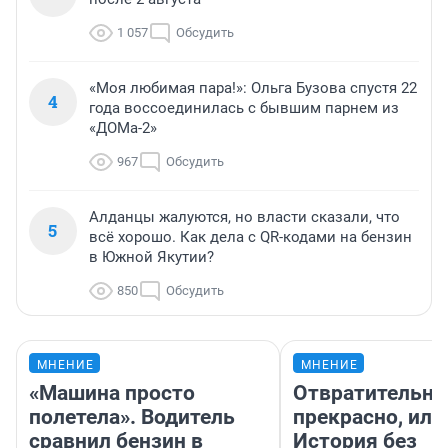
1 057
Обсудить
«Моя любимая пара!»: Ольга Бузова спустя 22
4
года воссоединилась с бывшим парнем из
«ДОМа-2»
967
Обсудить
Алданцы жалуются, но власти сказали, что
5
всё хорошо. Как дела с QR-кодами на бензин
в Южной Якутии?
850
Обсудить
МНЕНИЕ
МНЕНИЕ
«Машина просто
Отвратительно
полетела». Водитель
прекрасно, или
сравнил бензин в
История без