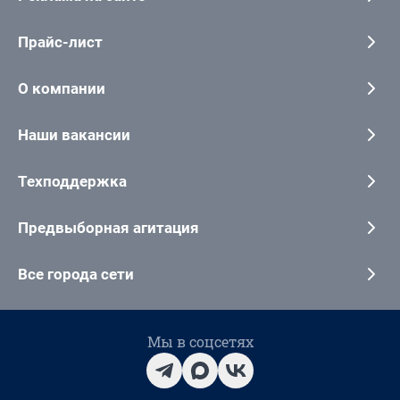
Прайс-лист
О компании
Наши вакансии
Техподдержка
Предвыборная агитация
Все города сети
Мы в соцсетях