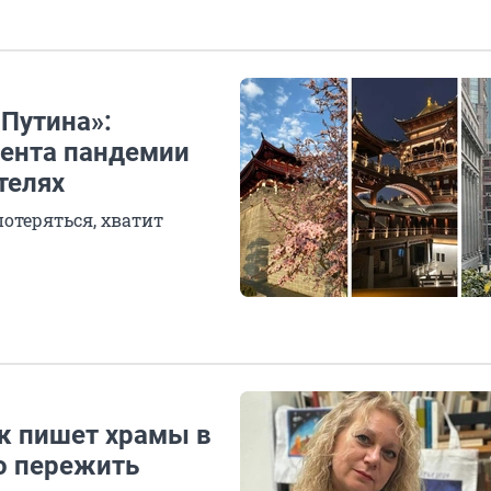
Путина»:
мента пандемии
телях
отеряться, хватит
ик пишет храмы в
о пережить