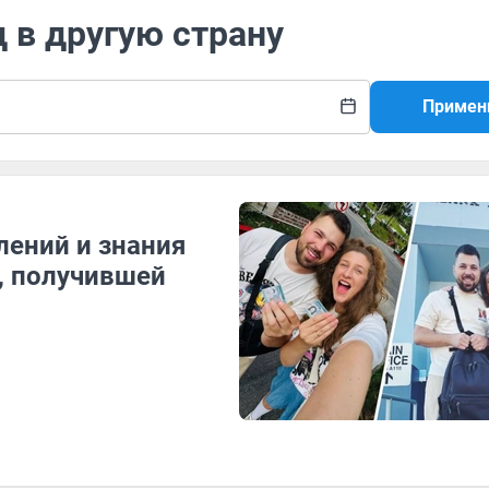
д в другую страну
Примен
лений и знания
, получившей