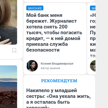
МНЕНИЕ
МНЕНИЕ
Мой банк меня
«Нет н
бережет. Журналист
городов
хотела снять 200
недофи
тысяч, чтобы погасить
Путеше
кредит, — к ней домой
проеха
приехала служба
киломе
безопасности
машине
того
Ксения Владимирская
Ек
Автор мнения
РЕКОМЕНДУЕМ
Накипело у младшей
сестры: «Она уехала жить,
а я осталась быть
хорошей»