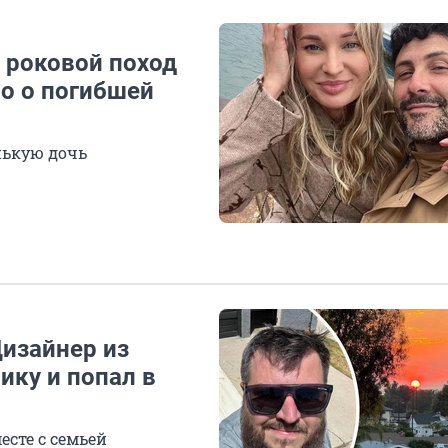
и роковой поход
но о погибшей
нькую дочь
Дизайнер из
ику и попал в
есте с семьей