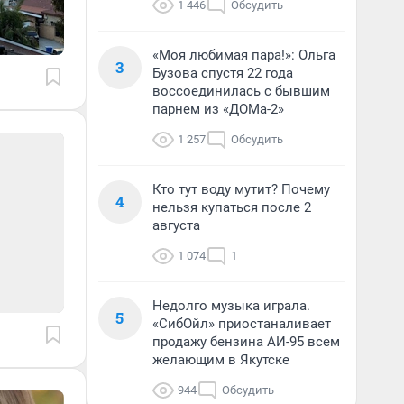
1 446
Обсудить
«Моя любимая пара!»: Ольга
3
Бузова спустя 22 года
воссоединилась с бывшим
парнем из «ДОМа-2»
1 257
Обсудить
Кто тут воду мутит? Почему
4
нельзя купаться после 2
августа
1 074
1
Недолго музыка играла.
5
«СибОйл» приостаналивает
продажу бензина АИ-95 всем
желающим в Якутске
944
Обсудить