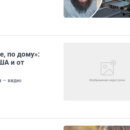
е, по дому»:
ША и от
 — видео