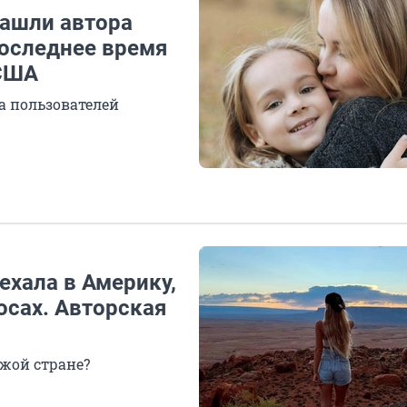
Нашли автора
последнее время
 США
а пользователей
ехала в Америку,
осах. Авторская
жой стране?