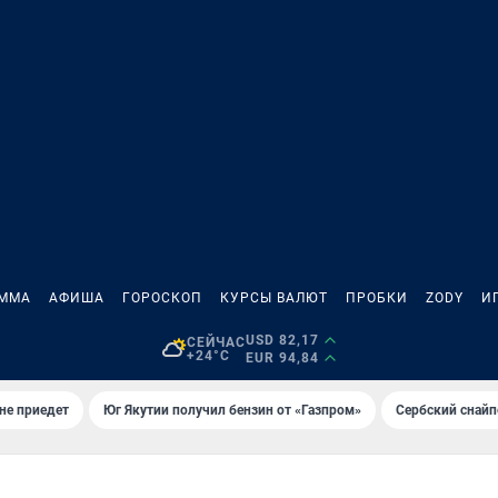
АММА
АФИША
ГОРОСКОП
КУРСЫ ВАЛЮТ
ПРОБКИ
ZODY
И
USD 82,17
СЕЙЧАС
+24°C
EUR 94,84
не приедет
Юг Якутии получил бензин от «Газпром»
Сербский снайп