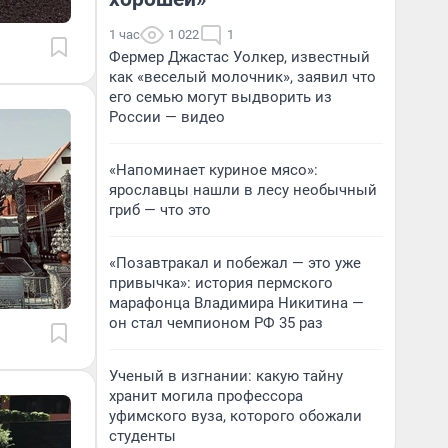
1 час
1 022
1
Фермер Джастас Уолкер, известный
как «веселый молочник», заявил что
его семью могут выдворить из
России — видео
«Напоминает куриное мясо»:
ярославцы нашли в лесу необычный
гриб — что это
«Позавтракал и побежал — это уже
привычка»: история пермского
марафонца Владимира Никитина —
он стал чемпионом РФ 35 раз
Ученый в изгнании: какую тайну
хранит могила профессора
уфимского вуза, которого обожали
студенты