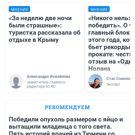
МНЕНИЕ
МНЕНИЕ
«За неделю две ночи
«Никого нельз
были страшные»:
победить». О ч
туристка рассказала об
главный блокб
отдыхе в Крыму
этого года, ко
бьет рекорды 
прокате: честн
отзыв на «Оди
Нолана
Александра Исмайлова
Стас Соколов
заместитель главного
Эксперт
редактора 63.RU
РЕКОМЕНДУЕМ
Победили опухоль размером с яйцо и
вытащили младенца с того света.
Пять историй врачей из Тюмени со