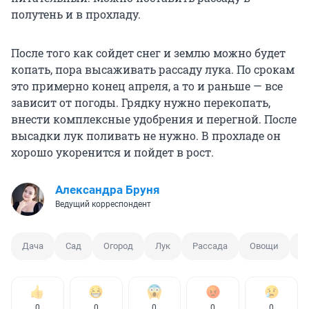
полутень и в прохладу.
После того как сойдет снег и землю можно будет
копать, пора высаживать рассаду лука. По срокам
это примерно конец апреля, а то и раньше — все
зависит от погоды. Грядку нужно перекопать,
внести комплексные удобрения и перегной. После
высадки лук поливать не нужно. В прохладе он
хорошо укоренится и пойдет в рост.
Александра Бруня
Ведущий корреспондент
Дача
Сад
Огород
Лук
Рассада
Овощи
С
0
0
0
0
0