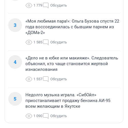
1 779
Обсудить
«Моя любимая пара!»: Ольга Бузова спустя 22
3
года воссоединилась с бывшим парнем из
«ДОМа-2»
1 585
Обсудить
«Дело не в юбке или макияже». Следователь
4
объяснил, кто чаще становится жертвой
изнасилования
1 557
Обсудить
Недолго музыка играла. «СибОйл»
5
приостаналивает продажу бензина АИ-95
всем желающим в Якутске
1 090
Обсудить