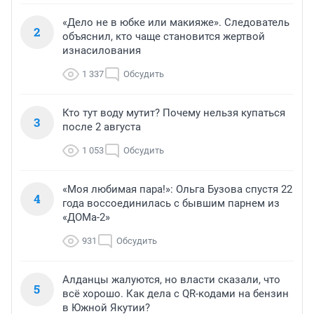
«Дело не в юбке или макияже». Следователь
2
объяснил, кто чаще становится жертвой
изнасилования
1 337
Обсудить
Кто тут воду мутит? Почему нельзя купаться
3
после 2 августа
1 053
Обсудить
«Моя любимая пара!»: Ольга Бузова спустя 22
4
года воссоединилась с бывшим парнем из
«ДОМа-2»
931
Обсудить
Алданцы жалуются, но власти сказали, что
5
всё хорошо. Как дела с QR-кодами на бензин
в Южной Якутии?