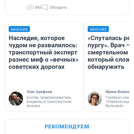
843
Обсудить
МНЕНИЕ
МНЕНИЕ
Наследие, которое
«Спуталась реч
чудом не развалилось:
пургу». Врач — 
транспортный эксперт
смертельном д
разнес миф о «вечных»
который слож
советских дорогах
обнаружить
Олег Арефьев
Ирина Волкова
Блогер, предприниматель,
Главврач клини
владелец в транспортном
«Реабилитация 
бизнесе
Волковой»
РЕКОМЕНДУЕМ