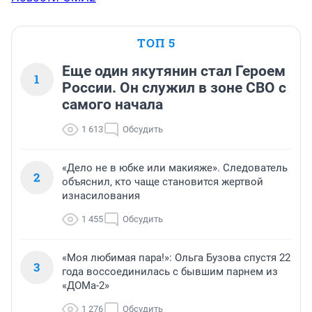
ТОП 5
Еще один якутянин стал Героем
1
России. Он служил в зоне СВО с
самого начала
1 613
Обсудить
«Дело не в юбке или макияже». Следователь
2
объяснил, кто чаще становится жертвой
изнасилования
1 455
Обсудить
«Моя любимая пара!»: Ольга Бузова спустя 22
3
года воссоединилась с бывшим парнем из
«ДОМа-2»
1 276
Обсудить