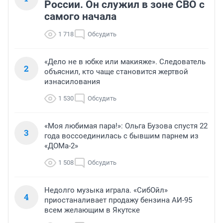
России. Он служил в зоне СВО с
самого начала
1 718
Обсудить
«Дело не в юбке или макияже». Следователь
2
объяснил, кто чаще становится жертвой
изнасилования
1 530
Обсудить
«Моя любимая пара!»: Ольга Бузова спустя 22
3
года воссоединилась с бывшим парнем из
«ДОМа-2»
1 508
Обсудить
Недолго музыка играла. «СибОйл»
4
приостаналивает продажу бензина АИ-95
всем желающим в Якутске