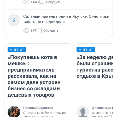
1 048
Обсудить
Сильный ливень полил в Якутске. Синоптики
5
такого не предвидели
899
Обсудить
МНЕНИЕ
МНЕНИЕ
«Покупаешь кота в
«За неделю две
мешке»:
были страшные
предприниматель
туристка расск
рассказала, как на
отдыхе в Крым
самом деле устроен
бизнес со складами
дешевых товаров
Наталья Шорохова
Александра Ис
Открыла кофейную точку на
заместитель гл
деньги соцразвития
редактора 63.RU