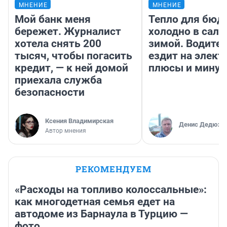
МНЕНИЕ
МНЕНИЕ
Мой банк меня
Тепло для бюд
бережет. Журналист
холодно в сало
хотела снять 200
зимой. Водител
тысяч, чтобы погасить
ездит на элект
кредит, — к ней домой
плюсы и мину
приехала служба
безопасности
Ксения Владимирская
Денис Дедюхи
Автор мнения
РЕКОМЕНДУЕМ
«Расходы на топливо колоссальные»:
как многодетная семья едет на
автодоме из Барнаула в Турцию —
фото