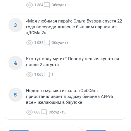
1 384
Обсудить
«Моя любимая пара!»: Ольга Бузова спустя 22
3
года воссоединилась с бывшим парнем из
«ДОМа-2»
1 084
Обсудить
Кто тут воду мутит? Почему нельзя купаться
4
после 2 августа
1 065
1
Недолго музыка играла. «СибОйл»
5
приостаналивает продажу бензина АИ-95
всем желающим в Якутске
888
Обсудить