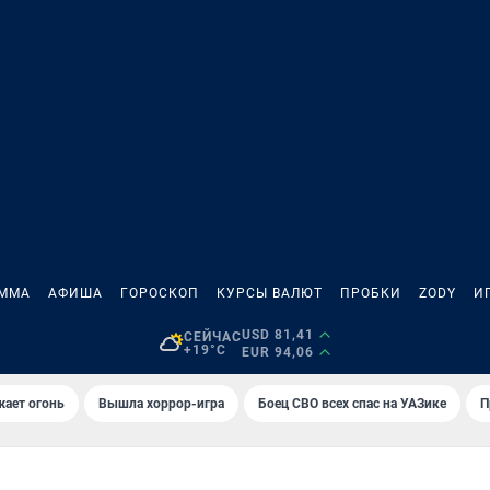
АММА
АФИША
ГОРОСКОП
КУРСЫ ВАЛЮТ
ПРОБКИ
ZODY
И
USD 81,41
СЕЙЧАС
+19°C
EUR 94,06
жает огонь
Вышла хоррор-игра
Боец СВО всех спас на УАЗике
П