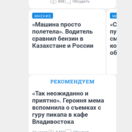
858
Обсудить
МНЕНИЕ
МНЕНИЕ
«Машина просто
«Спутал
полетела». Водитель
пургу».
сравнил бензин в
смерте
Казахстане и России
которы
обнару
Ир
РЕКОМЕНДУЕМ
Гл
Анатолий Кузнецов
«Р
Во
«Так неожиданно и
приятно». Героиня мема
вспомнила о съемках с
гуру пикапа в кафе
Владивостока