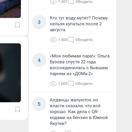
1 357
Обсудить
Кто тут воду мутит? Почему
3
нельзя купаться после 2
августа
1 060
Обсудить
«Моя любимая пара!»: Ольга
4
Бузова спустя 22 года
воссоединилась с бывшим
парнем из «ДОМа-2»
1 005
Обсудить
Алданцы жалуются, но
5
власти сказали, что всё
хорошо. Как дела с QR-
кодами на бензин в Южной
Якутии?