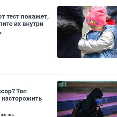
т тест покажет,
пите их внутри
ь
ссор? Топ
ы насторожить
помощь