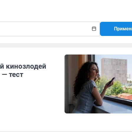
Примен
ой кинозлодей
 — тест