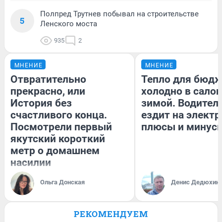
Полпред Трутнев побывал на строительстве
5
Ленского моста
935
2
МНЕНИЕ
МНЕНИЕ
Отвратительно
Тепло для бюдж
прекрасно, или
холодно в сало
История без
зимой. Водитель
счастливого конца.
ездит на электр
Посмотрели первый
плюсы и минус
якутский короткий
метр о домашнем
насилии
Ольга Донская
Денис Дедюхин
РЕКОМЕНДУЕМ