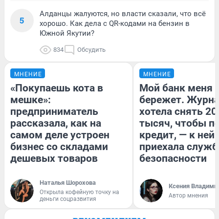
Алданцы жалуются, но власти сказали, что всё
5
хорошо. Как дела с QR-кодами на бензин в
Южной Якутии?
834
Обсудить
МНЕНИЕ
МНЕНИЕ
«Покупаешь кота в
Мой банк меня
мешке»:
бережет. Журн
предприниматель
хотела снять 20
рассказала, как на
тысяч, чтобы п
самом деле устроен
кредит, — к ней
бизнес со складами
приехала служб
дешевых товаров
безопасности
Наталья Шорохова
Ксения Владими
Открыла кофейную точку на
Автор мнения
деньги соцразвития