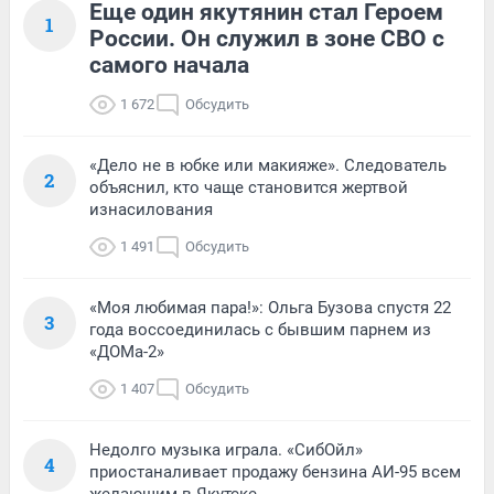
Еще один якутянин стал Героем
1
России. Он служил в зоне СВО с
самого начала
1 672
Обсудить
«Дело не в юбке или макияже». Следователь
2
объяснил, кто чаще становится жертвой
изнасилования
1 491
Обсудить
«Моя любимая пара!»: Ольга Бузова спустя 22
3
года воссоединилась с бывшим парнем из
«ДОМа-2»
1 407
Обсудить
Недолго музыка играла. «СибОйл»
4
приостаналивает продажу бензина АИ-95 всем
желающим в Якутске