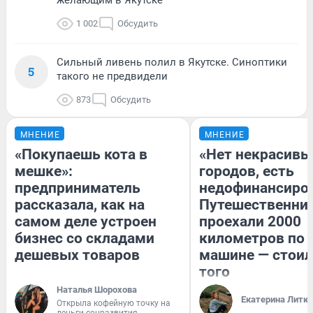
1 002
Обсудить
Сильный ливень полил в Якутске. Синоптики
5
такого не предвидели
873
Обсудить
МНЕНИЕ
МНЕНИЕ
«Покупаешь кота в
«Нет некрасивы
мешке»:
городов, есть
предприниматель
недофинансиро
рассказала, как на
Путешественни
самом деле устроен
проехали 2000
бизнес со складами
километров по 
дешевых товаров
машине — стоил
того
Наталья Шорохова
Екатерина Литк
Открыла кофейную точку на
деньги соцразвития