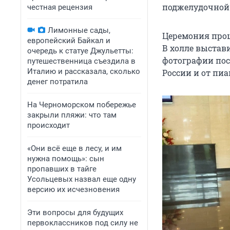
поджелудочной
честная рецензия
Лимонные сады,
Церемония прош
европейский Байкал и
В холле выстав
очередь к статуе Джульетты:
фотографии пос
путешественница съездила в
Италию и рассказала, сколько
России и от пи
денег потратила
На Черноморском побережье
закрыли пляжи: что там
происходит
«Они всё еще в лесу, и им
нужна помощь»: сын
пропавших в тайге
Усольцевых назвал еще одну
версию их исчезновения
Эти вопросы для будущих
первоклассников под силу не