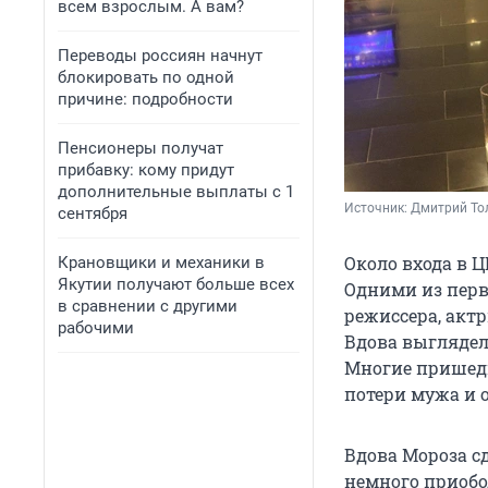
всем взрослым. А вам?
Переводы россиян начнут
блокировать по одной
причине: подробности
Пенсионеры получат
прибавку: кому придут
дополнительные выплаты с 1
Источник: 
Дмитрий То
сентября
Около входа в Ц
Крановщики и механики в
Якутии получают больше всех
Одними из перв
в сравнении с другими
режиссера, актр
рабочими
Вдова выглядел
Многие пришедш
потери мужа и о
Вдова Мороза с
немного приобо