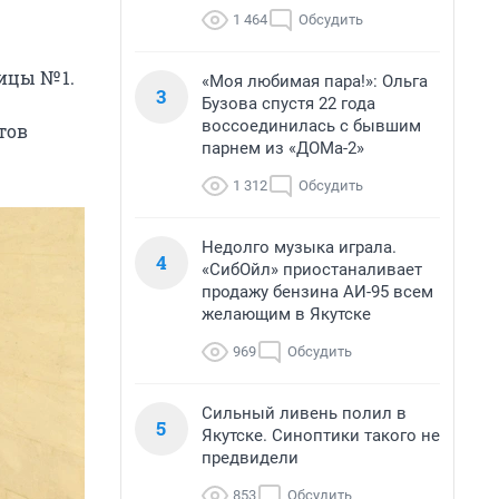
1 464
Обсудить
ицы № 1.
«Моя любимая пара!»: Ольга
3
Бузова спустя 22 года
воссоединилась с бывшим
тов
парнем из «ДОМа-2»
1 312
Обсудить
Недолго музыка играла.
4
«СибОйл» приостаналивает
продажу бензина АИ-95 всем
желающим в Якутске
969
Обсудить
Сильный ливень полил в
5
Якутске. Синоптики такого не
предвидели
853
Обсудить