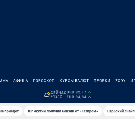
АММА
АФИША
ГОРОСКОП
КУРСЫ ВАЛЮТ
ПРОБКИ
ZODY
И
USD 82,17
СЕЙЧАС
+12°C
EUR 94,84
не приедет
Юг Якутии получил бензин от «Газпром»
Сербский снайп