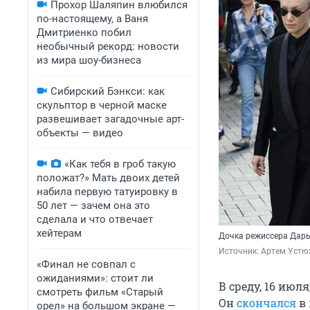
Прохор Шаляпин влюбился
по-настоящему, а Ваня
Дмитриенко побил
необычный рекорд: новости
из мира шоу-бизнеса
Сибирский Бэнкси: как
скульптор в черной маске
развешивает загадочные арт-
объекты — видео
«Как тебя в гроб такую
положат?» Мать двоих детей
набила первую татуировку в
50 лет — зачем она это
сделала и что отвечает
хейтерам
Дочка режиссера Дарь
Источник: 
Артем Устю
«Финал не совпал с
ожиданиями»: стоит ли
В среду, 16 июл
смотреть фильм «Старый
Он
скончался
в 
орел» на большом экране —