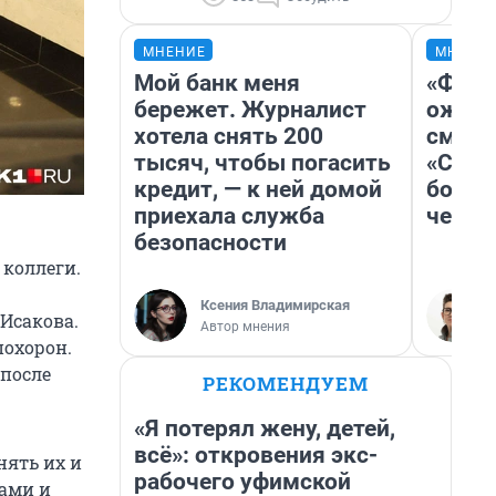
МНЕНИЕ
МНЕНИ
Мой банк меня
«Фина
бережет. Журналист
ожида
хотела снять 200
смотр
тысяч, чтобы погасить
«Стар
кредит, — к ней домой
больш
приехала служба
честн
безопасности
 коллеги.
Ксения Владимирская
 Исакова.
Автор мнения
похорон.
после
РЕКОМЕНДУЕМ
«Я потерял жену, детей,
всё»: откровения экс-
нять их и
рабочего уфимской
ками и