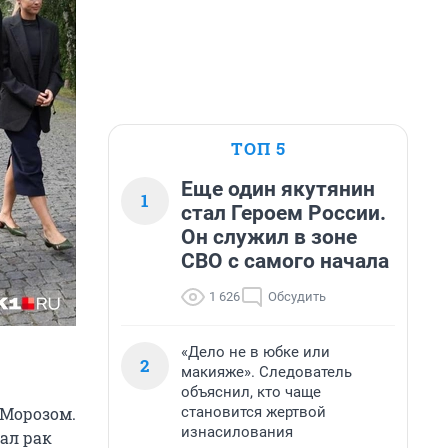
ТОП 5
Еще один якутянин
1
стал Героем России.
Он служил в зоне
СВО с самого начала
1 626
Обсудить
«Дело не в юбке или
2
макияже». Следователь
объяснил, кто чаще
становится жертвой
 Морозом.
изнасилования
тал рак