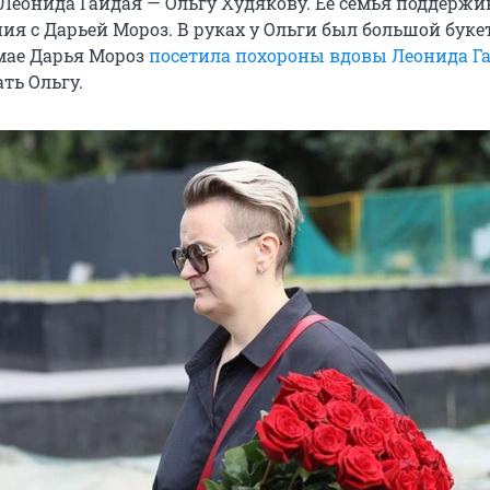
Леонида Гайдая — Ольгу Худякову. Ее семья поддержи
я с Дарьей Мороз. В руках у Ольги был большой буке
 мае Дарья Мороз
посетила похороны вдовы Леонида Г
ть Ольгу.