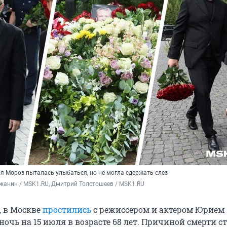
я Мороз пыталась улыбаться, но не могла сдержать слез
жанин / MSK1.RU, Дмитрий Толстошеев / MSK1.RU
я, в Москве
простились
с режиссером и актером Юрием
ночь на 15 июля в возрасте 68 лет. Причиной смерти с