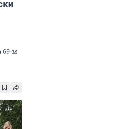
ски
а 69-м