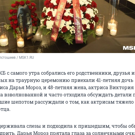
лстошеев / MSK1.RU
КБ с самого утра собрались его родственники, друзья и
ых на траурную церемонию приехали 41-летняя дочь
иса Дарья Мороз, и 48-летняя жена, актриса Виктория
а взволнованной и часто отходила обсуждать детали 
ие шепотом рассуждали о том, как актрисам тяжело 
тца.
держивала слезы и подходила к пришедшим, чтобы об
дрить. Дарья Мороз прятала глаза за солнечными оч