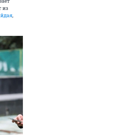
вает
т из
айдая
,