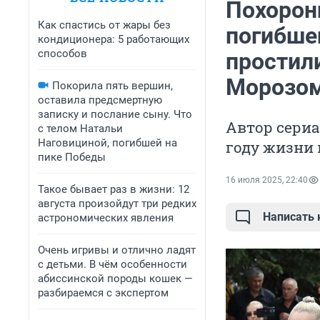
Похорони
Как спастись от жары без
погибше
кондиционера: 5 работающих
способов
простил
Морозом
Покорила пять вершин,
оставила предсмертную
записку и послание сыну. Что
Автор сериа
с телом Натальи
Наговициной, погибшей на
году жизни 
пике Победы
16 июля 2025, 22:40
Такое бывает раз в жизни: 12
августа произойдут три редких
Написать
астрономических явления
Очень игривы и отлично ладят
с детьми. В чём особенности
абиссинской породы кошек —
разбираемся с экспертом