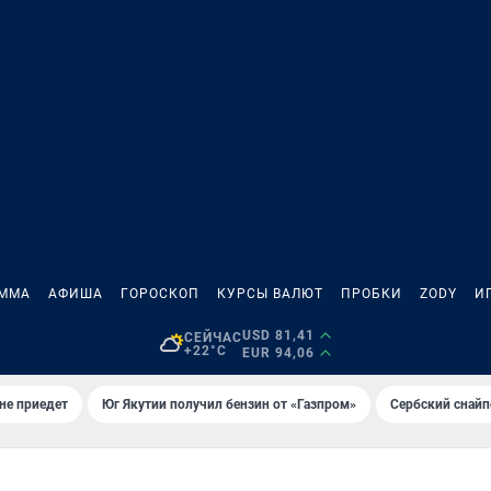
АММА
АФИША
ГОРОСКОП
КУРСЫ ВАЛЮТ
ПРОБКИ
ZODY
И
USD 81,41
СЕЙЧАС
+22°C
EUR 94,06
не приедет
Юг Якутии получил бензин от «Газпром»
Сербский снайп