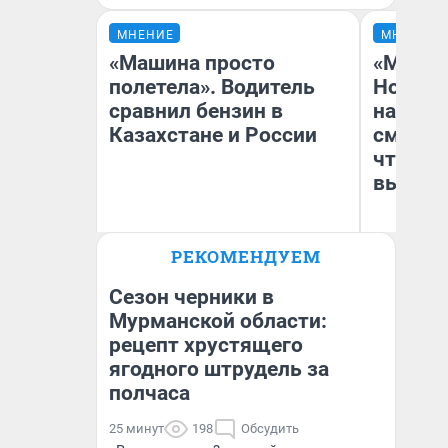
МНЕНИЕ
МНЕНИЕ
«Машина просто
«Мы ви
полетела». Водитель
Нолана
сравнил бензин в
настро
Казахстане и России
смотре
чтобы 
выгляд
РЕКОМЕНДУЕМ
Анатолий Кузнецов
На
Сезон черники в
Мурманской области:
рецепт хрустящего
ягодного штрудель за
полчаса
25 минут
198
Обсудить