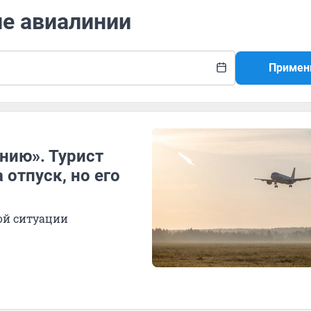
ие авиалинии
Примен
нию». Турист
отпуск, но его
ной ситуации