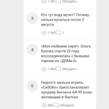
1 381
Обсудить
Кто тут воду мутит? Почему
3
нельзя купаться после 2
августа
1 065
1
«Моя любимая пара!»: Ольга
4
Бузова спустя 22 года
воссоединилась с бывшим
парнем из «ДОМа-2»
1 064
Обсудить
Недолго музыка играла.
5
«СибОйл» приостаналивает
продажу бензина АИ-95 всем
желающим в Якутске
883
Обсудить