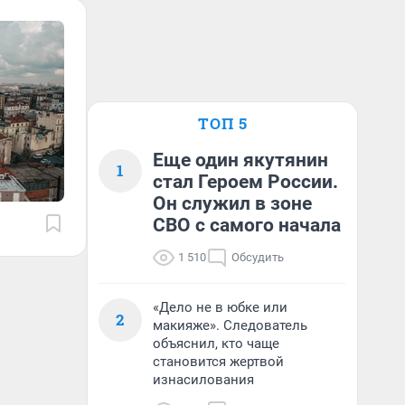
ТОП 5
Еще один якутянин
1
стал Героем России.
Он служил в зоне
СВО с самого начала
1 510
Обсудить
«Дело не в юбке или
2
макияже». Следователь
объяснил, кто чаще
становится жертвой
изнасилования