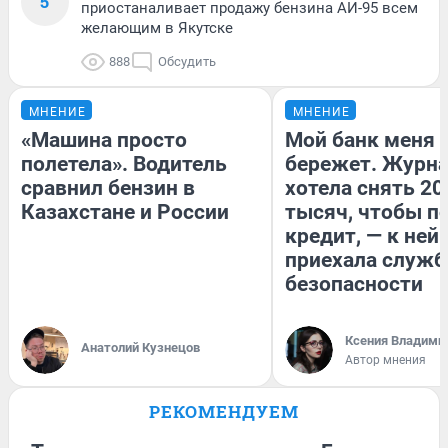
5
приостаналивает продажу бензина АИ-95 всем
желающим в Якутске
888
Обсудить
МНЕНИЕ
МНЕНИЕ
«Машина просто
Мой банк меня
полетела». Водитель
бережет. Журн
сравнил бензин в
хотела снять 20
Казахстане и России
тысяч, чтобы п
кредит, — к ней
приехала служб
безопасности
Ксения Владими
Анатолий Кузнецов
Автор мнения
РЕКОМЕНДУЕМ