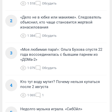
1 518
Обсудить
«Дело не в юбке или макияже». Следователь
2
объяснил, кто чаще становится жертвой
изнасилования
1 384
Обсудить
«Моя любимая пара!»: Ольга Бузова спустя 22
3
года воссоединилась с бывшим парнем из
«ДОМа-2»
1 079
Обсудить
Кто тут воду мутит? Почему нельзя купаться
4
после 2 августа
1 065
1
Недолго музыка играла. «СибОйл»