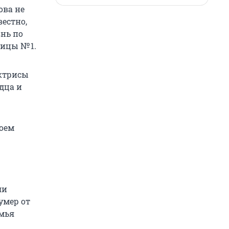
ова не
вестно,
знь по
ьницы
№ 1.
актрисы
дца и
оем
ли
 умер от
емья