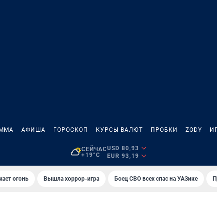
АММА
АФИША
ГОРОСКОП
КУРСЫ ВАЛЮТ
ПРОБКИ
ZODY
И
USD 80,93
СЕЙЧАС
+19°C
EUR 93,19
жает огонь
Вышла хоррор-игра
Боец СВО всех спас на УАЗике
П