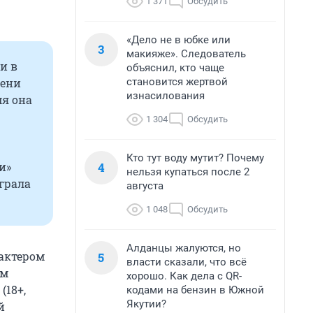
1 371
Обсудить
«Дело не в юбке или
3
макияже». Следователь
и в
объяснил, кто чаще
становится жертвой
мени
изнасилования
мя она
1 304
Обсудить
Кто тут воду мутит? Почему
4
и»
нельзя купаться после 2
играла
августа
1 048
Обсудить
Алданцы жалуются, но
актером
5
власти сказали, что всё
ем
хорошо. Как дела с QR-
(18+,
кодами на бензин в Южной
Якутии?
й