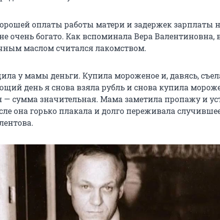
 хорошей оплаты работы матери и задержек зарплаты н
е очень богато. Как вспоминала Вера Валентиновна, 
ечным маслом считался лакомством.
ла у мамы деньги. Купила мороженое и, давясь, съела
ющий день я снова взяла рубль и снова купила мороже
я — сумма значительная. Мама заметила пропажу и ус
осле она горько плакала и долго переживала случивше
лентова.