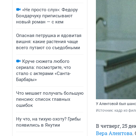
«Не просто слух»: Федору
Бондарчуку приписывают
новый роман — с кем
Опасная петрушка и ядовитая
вишня: какие растения чаще
всего путают со съедобными
Круче сюжета любого
сериала: посмотрите, что
стало с актерами «Санта-
Барбары»
Что мешает получать большую
пенсию: список главных
У Алентовой был шанс 
ошибок
Источник: 
кадр из фил
Ну что, на тихую охоту? Грибы
появились в Якутии
В четверг, 25 д
Вера Алентова
.