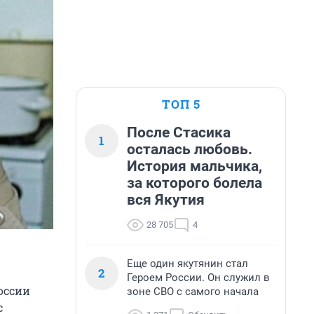
ТОП 5
После Стасика
1
осталась любовь.
История мальчика,
за которого болела
вся Якутия
28 705
4
Еще один якутянин стал
2
Героем России. Он служил в
России
зоне СВО с самого начала
с