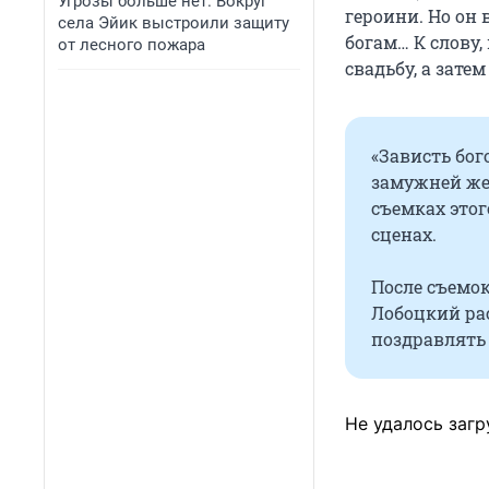
Угрозы больше нет. Вокруг
героини. Но он 
села Эйик выстроили защиту
богам… К слову,
от лесного пожара
свадьбу, а зате
«Зависть бог
замужней же
съемках это
сценах.
После съемо
Лобоцкий рас
поздравлять 
Не удалось загр