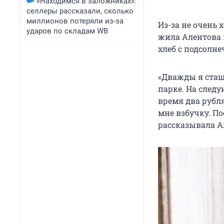
«Находимся в заложниках»:
селлеры рассказали, сколько
миллионов потеряли из-за
Из-за не очень
ударов по складам WB
жила Алентова н
хлеб с подсолн
«Дважды я стащи
парке. На следу
время два рубл
мне взбучку. П
рассказывала А