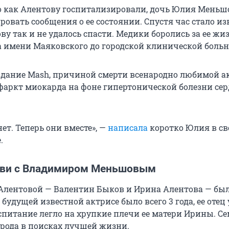
го как Алентову госпитализировали, дочь Юлия Меньш
овать сообщения о ее состоянии. Спустя час стало из
ву так и не удалось спасти. Медики боролись за ее жи
ра имени Маяковского до городской клинической бол
здание Mash, причиной смерти всенародно любимой 
фаркт миокарда на фоне гипертонической болезни сер
т. Теперь они вместе», —
написала
коротко Юлия в св
.
бви с Владимиром Меньшовым
Алентовой — Валентин Быков и Ирина Алентова — бы
 будущей известной актрисе было всего 3 года, ее отец
оспитание легло на хрупкие плечи ее матери Ирины. С
орода в поисках лучшей жизни.