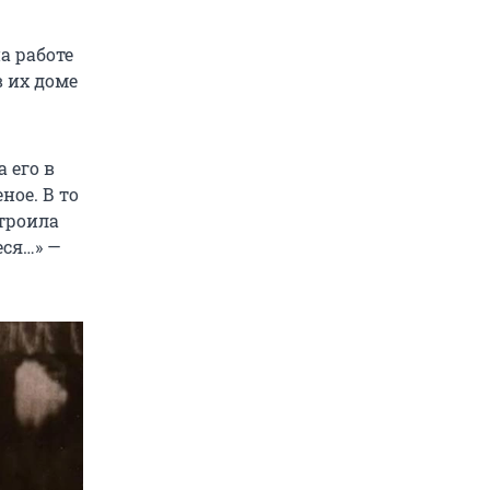
а работе
в их доме
 его в
ное. В то
троила
еся…» —