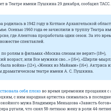
ет в Театре имени Пушкина 29 декабря, сообщил ТАСС.
а родилась в 1942 году в Котласе Архангельской област
мье. Осенью 1960 года ее зачислили в труппу Театра и
ске, где Алентова проработала один сезон. За это вре
ножестве спектаклей.
 по ролям в фильмах «Москва слезам не верит» (18+),
ий возраст, или Все мужики сво…» (16+), «Ширли-мырл
а была война» (12+), «Жених из Майами» (16+). Актриса 
м драматическом театре имени
А. С. Пушкина
.
ствовала себя плохо
во время церемонии прощания с 
цким, с ним народная артистка снималась в последн
покойного мужа Владимира Меньшова «Зависть богов» 
ссера ругали, что снял 58-летнюю жену в роли 44-летне