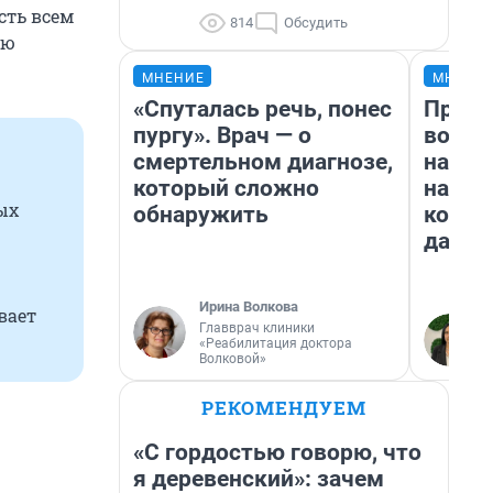
сть всем
814
Обсудить
ую
МНЕНИЕ
МНЕНИ
«Спуталась речь, понес
Прода
пургу». Врач — о
возьм
смертельном диагнозе,
нам г
который сложно
налог
ых
обнаружить
косне
даже 
Ирина Волкова
вает
Главврач клиники
«Реабилитация доктора
Волковой»
РЕКОМЕНДУЕМ
«С гордостью говорю, что
я деревенский»: зачем