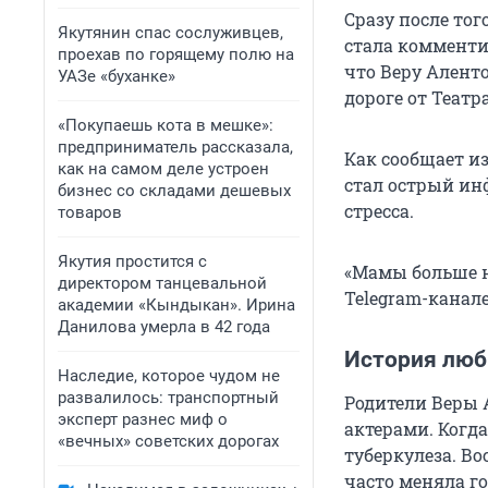
Сразу после то
Якутянин спас сослуживцев,
стала комментир
проехав по горящему полю на
что Веру Аленто
УАЗе «буханке»
дороге от Теат
«Покупаешь кота в мешке»:
предприниматель рассказала,
Как сообщает и
как на самом деле устроен
стал острый ин
бизнес со складами дешевых
стресса.
товаров
Якутия простится с
«Мамы больше не
директором танцевальной
Telegram-канале
академии «Кындыкан». Ирина
Данилова умерла в 42 года
История лю
Наследие, которое чудом не
развалилось: транспортный
Родители Веры 
эксперт разнес миф о
актерами. Когда
«вечных» советских дорогах
туберкулеза. В
часто меняла г