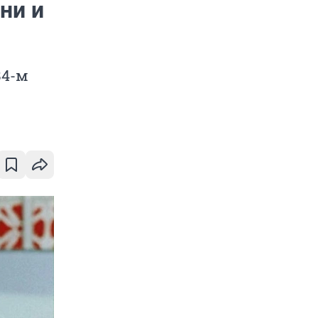
ни и
84-м