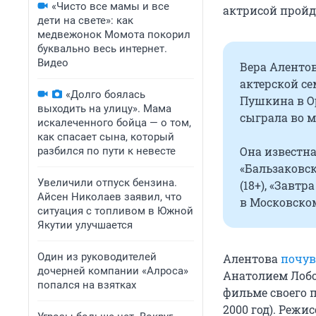
«Чисто все мамы и все
актрисой пройд
дети на свете»: как
медвежонок Момота покорил
буквально весь интернет.
Видео
Вера Алентов
актерской се
«Долго боялась
Пушкина в Ор
выходить на улицу». Мама
сыграла во м
искалеченного бойца — о том,
как спасает сына, который
Она известна
разбился по пути к невесте
«Бальзаковск
Увеличили отпуск бензина.
(18+), «Завтр
Айсен Николаев заявил, что
в Московско
ситуация с топливом в Южной
Якутии улучшается
Один из руководителей
Алентова
почув
дочерней компании «Алроса»
Анатолием Лобо
попался на взятках
фильме своего 
2000 год). Режи