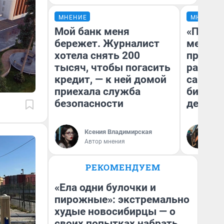
МНЕНИЕ
МНЕНИЕ
Мой банк меня
«Покуп
бережет. Журналист
мешке»
хотела снять 200
предпр
тысяч, чтобы погасить
рассказ
кредит, — к ней домой
самом 
приехала служба
бизнес
безопасности
дешевы
На
Ксения Владимирская
От
Автор мнения
де
РЕКОМЕНДУЕМ
«Ела одни булочки и
пирожные»: экстремально
худые новосибирцы — о
своих попытках набрать