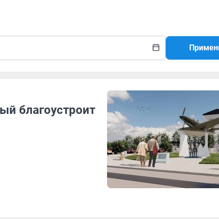
Примен
рый благоустроит