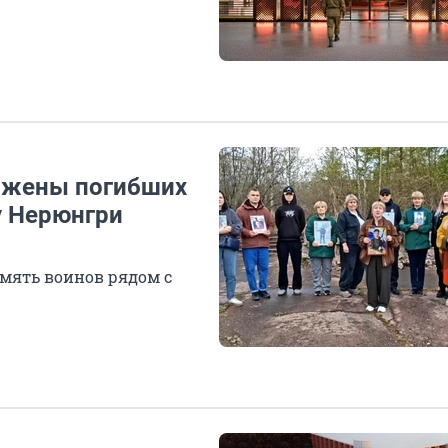
и жены погибших
у Нерюнгри
амять воинов рядом с