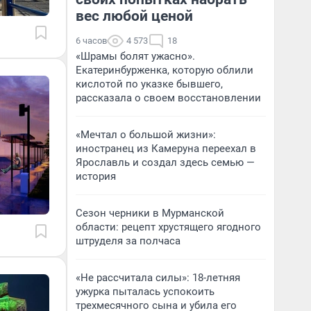
вес любой ценой
6 часов
4 573
18
«Шрамы болят ужасно».
Екатеринбурженка, которую облили
кислотой по указке бывшего,
рассказала о своем восстановлении
«Мечтал о большой жизни»:
иностранец из Камеруна переехал в
Ярославль и создал здесь семью —
история
Сезон черники в Мурманской
области: рецепт хрустящего ягодного
штруделя за полчаса
«Не рассчитала силы»: 18-летняя
ужурка пыталась успокоить
трехмесячного сына и убила его