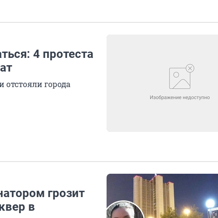
ться: 4 протеста
тат
и отстояли города
натором грозит
сквер в