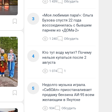
1 439
Обсудить
«Моя любимая пара!»: Ольга
3
Бузова спустя 22 года
воссоединилась с бывшим
парнем из «ДОМа-2»
1 240
Обсудить
Кто тут воду мутит? Почему
4
нельзя купаться после 2
августа
1 074
1
Недолго музыка играла.
5
«СибОйл» приостаналивает
продажу бензина АИ-95 всем
желающим в Якутске
934
Обсудить