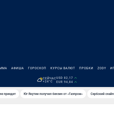
АММА
АФИША
ГОРОСКОП
КУРСЫ ВАЛЮТ
ПРОБКИ
ZODY
И
USD 82,17
СЕЙЧАС
+24°C
EUR 94,84
не приедет
Юг Якутии получил бензин от «Газпром»
Сербский снайп