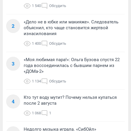
1 540
Обсудить
«Дело не в юбке или макияже». Следователь
2
объяснил, кто чаще становится жертвой
изнасилования
1 400
Обсудить
«Моя любимая пара!»: Ольга Бузова спустя 22
3
года воссоединилась с бывшим парнем из
«ДОМа-2»
1 134
Обсудить
Кто тут воду мутит? Почему нельзя купаться
4
после 2 августа
1 068
1
Недолго музыка играла. «СибОйл»