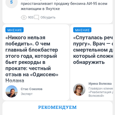
5
приостаналивает продажу бензина АИ-95 всем
желающим в Якутске
903
Обсудить
МНЕНИЕ
МНЕНИЕ
«Никого нельзя
«Спуталась речь
победить». О чем
пургу». Врач — о
главный блокбастер
смертельном ди
этого года, который
который сложн
бьет рекорды в
обнаружить
прокате: честный
отзыв на «Одиссею»
Нолана
Ирина Волкова
Главврач клиник
Стас Соколов
«Реабилитация д
Эксперт
Волковой»
РЕКОМЕНДУЕМ