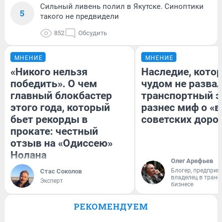
Сильный ливень полил в Якутске. Синоптики
5
такого не предвидели
852
Обсудить
МНЕНИЕ
МНЕНИЕ
«Никого нельзя
Наследие, кото
победить». О чем
чудом не разва
главный блокбастер
транспортный э
этого года, который
разнес миф о «
бьет рекорды в
советских доро
прокате: честный
отзыв на «Одиссею»
Нолана
Олег Арефьев
Блогер, предприн
Стас Соколов
владелец в тран
Эксперт
бизнесе
РЕКОМЕНДУЕМ