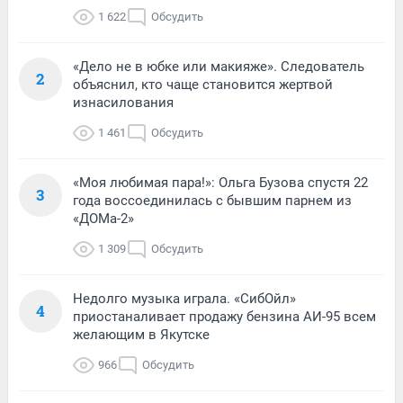
1 622
Обсудить
«Дело не в юбке или макияже». Следователь
2
объяснил, кто чаще становится жертвой
изнасилования
1 461
Обсудить
«Моя любимая пара!»: Ольга Бузова спустя 22
3
года воссоединилась с бывшим парнем из
«ДОМа-2»
1 309
Обсудить
Недолго музыка играла. «СибОйл»
4
приостаналивает продажу бензина АИ-95 всем
желающим в Якутске
966
Обсудить