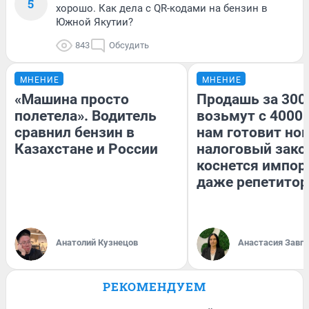
5
хорошо. Как дела с QR-кодами на бензин в
Южной Якутии?
843
Обсудить
МНЕНИЕ
МНЕНИЕ
«Машина просто
Продашь за 3000
полетела». Водитель
возьмут с 4000.
сравнил бензин в
нам готовит но
Казахстане и России
налоговый зако
коснется импор
даже репетитор
Анатолий Кузнецов
Анастасия Завг
РЕКОМЕНДУЕМ