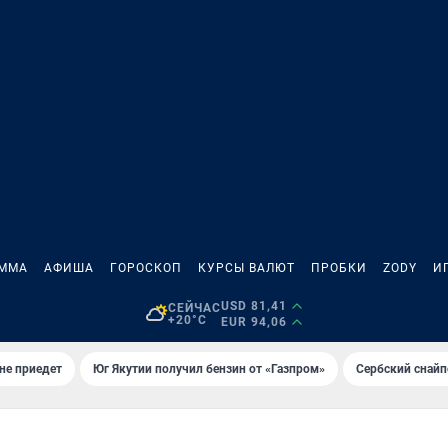
АММА
АФИША
ГОРОСКОП
КУРСЫ ВАЛЮТ
ПРОБКИ
ZODY
И
USD 81,41
СЕЙЧАС
+20°C
EUR 94,06
не приедет
Юг Якутии получил бензин от «Газпром»
Сербский снайп