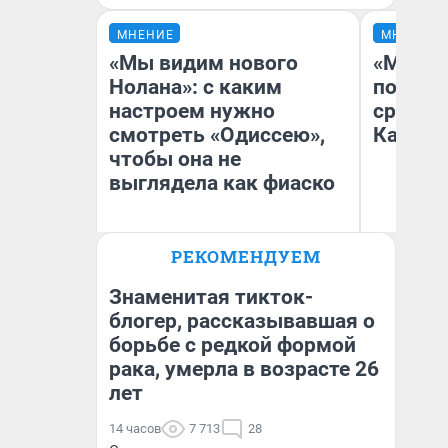
МНЕНИЕ
МНЕНИЕ
«Мы видим нового
«Машин
Нолана»: с каким
полете
настроем нужно
сравни
смотреть «Одиссею»,
Казахс
чтобы она не
выглядела как фиаско
РЕКОМЕНДУЕМ
Надежда Губарь
Ан
Знаменитая тикток-
блогер, рассказывавшая о
борьбе с редкой формой
рака, умерла в возрасте 26
лет
14 часов
7 713
28