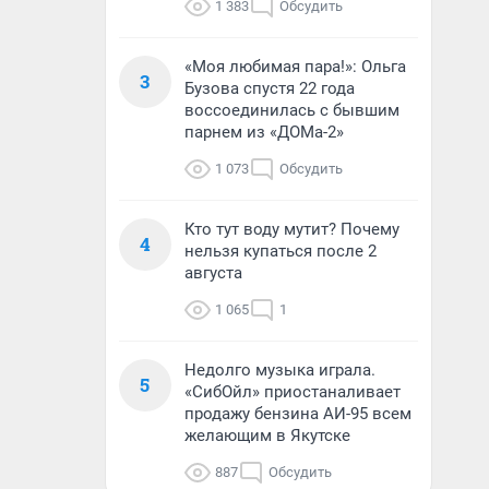
1 383
Обсудить
«Моя любимая пара!»: Ольга
3
Бузова спустя 22 года
воссоединилась с бывшим
парнем из «ДОМа-2»
1 073
Обсудить
Кто тут воду мутит? Почему
4
нельзя купаться после 2
августа
1 065
1
Недолго музыка играла.
5
«СибОйл» приостаналивает
продажу бензина АИ-95 всем
желающим в Якутске
887
Обсудить