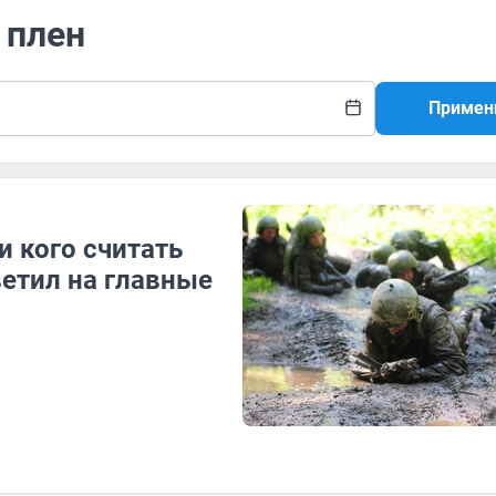
 плен
Примен
и кого считать
ветил на главные