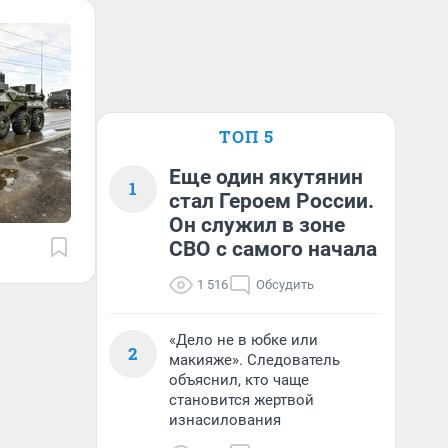
ТОП 5
Еще один якутянин
1
стал Героем России.
Он служил в зоне
СВО с самого начала
1 516
Обсудить
«Дело не в юбке или
2
макияже». Следователь
объяснил, кто чаще
становится жертвой
изнасилования