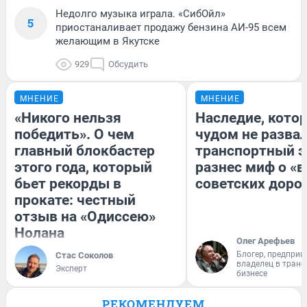
Недолго музыка играла. «СибОйл»
5
приостаналивает продажу бензина АИ-95 всем
желающим в Якутске
929
Обсудить
МНЕНИЕ
МНЕНИЕ
«Никого нельзя
Наследие, кото
победить». О чем
чудом не разва
главный блокбастер
транспортный э
этого года, который
разнес миф о «
бьет рекорды в
советских доро
прокате: честный
отзыв на «Одиссею»
Нолана
Олег Арефьев
Блогер, предприн
Стас Соколов
владелец в тран
Эксперт
бизнесе
РЕКОМЕНДУЕМ