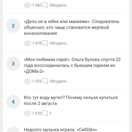
1 560
Обсудить
«Дело не в юбке или макияже». Следователь
2
объяснил, кто чаще становится жертвой
изнасилования
1 418
Обсудить
«Моя любимая пара!»: Ольга Бузова спустя 22
3
года воссоединилась с бывшим парнем из
«ДОМа-2»
1 203
Обсудить
Кто тут воду мутит? Почему нельзя купаться
4
после 2 августа
1 070
1
Недолго музыка играла. «СибОйл»