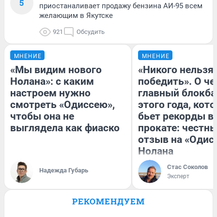
5
приостаналивает продажу бензина АИ-95 всем
желающим в Якутске
921
Обсудить
МНЕНИЕ
МНЕНИЕ
«Мы видим нового
«Никого нельзя
Нолана»: с каким
победить». О ч
настроем нужно
главный блокба
смотреть «Одиссею»,
этого года, кот
чтобы она не
бьет рекорды в
выглядела как фиаско
прокате: честн
отзыв на «Одис
Нолана
Стас Соколов
Надежда Губарь
Эксперт
РЕКОМЕНДУЕМ