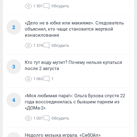
1 501
Обсудить
«Дело не в юбке или макияже». Следователь
2
объяснил, кто чаще становится жертвой
изнасилования
1 374
Обсудить
Кто тут воду мутит? Почему нельзя купаться
3
после 2 августа
1 063
1
«Моя любимая пара!»: Ольга Бузова спустя 22
4
года воссоединилась с бывшим парнем из
«ДОМа-2»
1 037
Обсудить
Недолго музыка играла. «СибОйл»