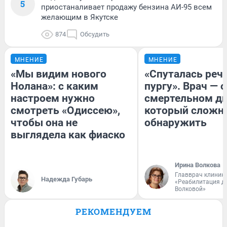
5
приостаналивает продажу бензина АИ-95 всем
желающим в Якутске
874
Обсудить
МНЕНИЕ
МНЕНИЕ
«Мы видим нового
«Спуталась речь
Нолана»: с каким
пургу». Врач — о
настроем нужно
смертельном ди
смотреть «Одиссею»,
который сложн
чтобы она не
обнаружить
выглядела как фиаско
Ирина Волкова
Главврач клиник
Надежда Губарь
«Реабилитация д
Волковой»
РЕКОМЕНДУЕМ