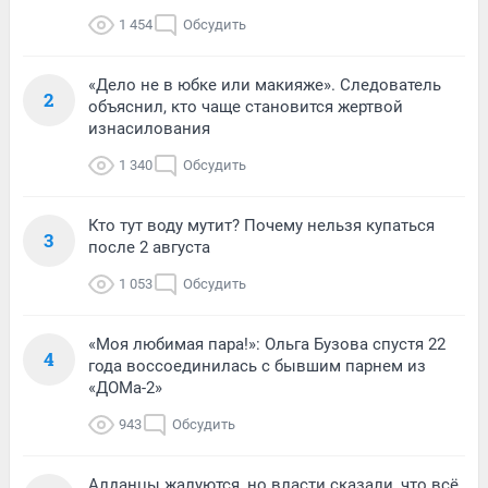
1 454
Обсудить
«Дело не в юбке или макияже». Следователь
2
объяснил, кто чаще становится жертвой
изнасилования
1 340
Обсудить
Кто тут воду мутит? Почему нельзя купаться
3
после 2 августа
1 053
Обсудить
«Моя любимая пара!»: Ольга Бузова спустя 22
4
года воссоединилась с бывшим парнем из
«ДОМа-2»
943
Обсудить
Алданцы жалуются, но власти сказали, что всё