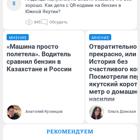
5
хорошо. Как дела с QR-кодами на бензин в
Южной Якутии?
845
Обсудить
МНЕНИЕ
МНЕНИЕ
«Машина просто
Отвратительно
полетела». Водитель
прекрасно, или
сравнил бензин в
История без
Казахстане и России
счастливого кон
Посмотрели пе
якутский корот
метр о домашн
насилии
Анатолий Кузнецов
Ольга Донская
РЕКОМЕНДУЕМ