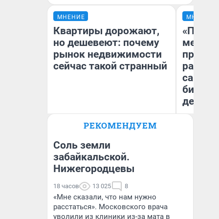
МНЕНИЕ
МНЕНИЕ
Квартиры дорожают,
«Покуп
но дешевеют: почему
мешке»
рынок недвижимости
предпр
сейчас такой странный
рассказ
самом 
бизнес
дешевы
РЕКОМЕНДУЕМ
Екатерина Торопова
На
директор агентства
От
недвижимости
де
Соль земли
забайкальской.
Нижегородцевы
18 часов
13 025
8
«Мне сказали, что нам нужно
расстаться». Московского врача
уволили из клиники из-за мата в