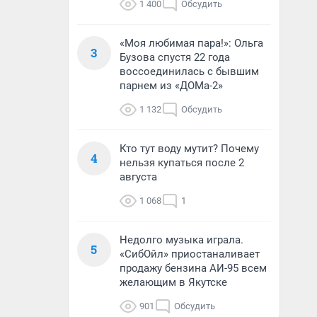
1 400
Обсудить
«Моя любимая пара!»: Ольга
3
Бузова спустя 22 года
воссоединилась с бывшим
парнем из «ДОМа-2»
1 132
Обсудить
Кто тут воду мутит? Почему
4
нельзя купаться после 2
августа
1 068
1
Недолго музыка играла.
5
«СибОйл» приостаналивает
продажу бензина АИ-95 всем
желающим в Якутске
901
Обсудить