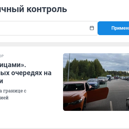
ичный контроль
Примен
ОР
ицами».
ых очередях на
и
а границе с
зией