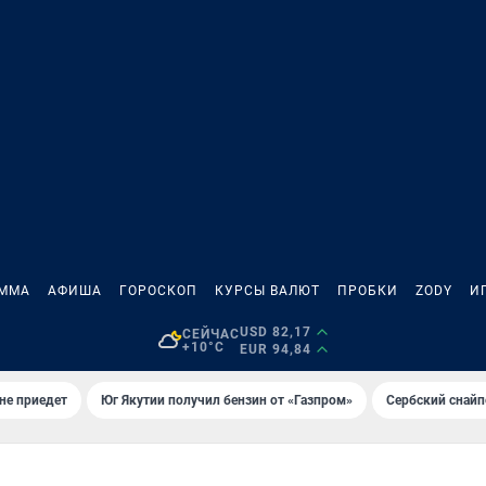
АММА
АФИША
ГОРОСКОП
КУРСЫ ВАЛЮТ
ПРОБКИ
ZODY
И
USD 82,17
СЕЙЧАС
+10°C
EUR 94,84
не приедет
Юг Якутии получил бензин от «Газпром»
Сербский снайп