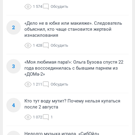
1 574
Обсудить
«Дело не в юбке или макияже». Следователь
2
объяснил, кто чаще становится жертвой
изнасилования
1 428
Обсудить
«Моя любимая пара!»: Ольга Бузова спустя 22
3
года воссоединилась с бывшим парнем из
«ДОМа-2»
1 211
Обсудить
Кто тут воду мутит? Почему нельзя купаться
4
после 2 августа
1 072
1
Недолго музыка играла. «СибОйл»