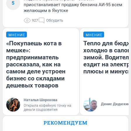
5
приостаналивает продажу бензина АИ-95 всем
желающим в Якутске
927
Обсудить
МНЕНИЕ
МНЕНИЕ
«Покупаешь кота в
Тепло для бюдж
мешке»:
холодно в сало
предприниматель
зимой. Водитель
рассказала, как на
ездит на электр
самом деле устроен
плюсы и минус
бизнес со складами
дешевых товаров
Наталья Шорохова
Денис Дедюхин
Открыла кофейную точку на
деньги соцразвития
РЕКОМЕНДУЕМ