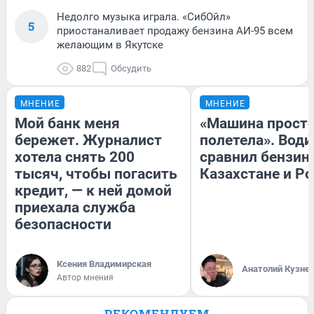
Недолго музыка играла. «СибОйл»
5
приостаналивает продажу бензина АИ-95 всем
желающим в Якутске
882
Обсудить
МНЕНИЕ
МНЕНИЕ
Мой банк меня
«Машина прост
бережет. Журналист
полетела». Води
хотела снять 200
сравнил бензин
тысяч, чтобы погасить
Казахстане и Р
кредит, — к ней домой
приехала служба
безопасности
Ксения Владимирская
Анатолий Кузне
Автор мнения
РЕКОМЕНДУЕМ