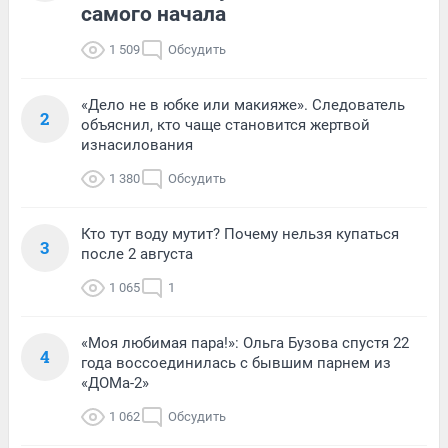
самого начала
1 509
Обсудить
«Дело не в юбке или макияже». Следователь
2
объяснил, кто чаще становится жертвой
изнасилования
1 380
Обсудить
Кто тут воду мутит? Почему нельзя купаться
3
после 2 августа
1 065
1
«Моя любимая пара!»: Ольга Бузова спустя 22
4
года воссоединилась с бывшим парнем из
«ДОМа-2»
1 062
Обсудить